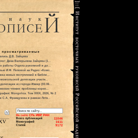
о просматриваемые
алась Д.В. Зайцева
лог: Дина Валерьевна Зайцева (1...
к работы Отдела рукописей и до...
вью И.Ф. Поповой на Радио «Комс...
вка новых поступлений в Библи...
 монгольской делегации участн...
делегации из города Измир (03.06...
евские чтения: проблемы корее...
рафия: Mongolica. Том XXIX, 2026, № 2
и С.А. Французова в рамках Летн...
На сайте СПб ИВР РАН
Всего публикаций
11046
 ХV
Монографий
1611
Статей
9172