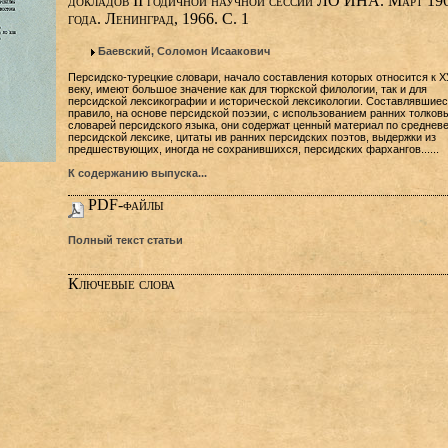
докладов II годичной научной сессии ЛО ИНА. Март 19
года. Ленинград, 1966. C. 1
Баевский, Соломон Исаакович
Персидско-турецкие словари, начало составления которых относится к Х
веку, имеют большое значение как для тюркской филологии, так и для
персидской лексикографии и исторической лексикологии. Составлявшиеся
правило, на основе персидской поэзии, с использованием ранних толков
словарей персидского языка, они содержат ценный материал по среднев
персидской лексике, цитаты ив ранних персидских поэтов, выдержки из
предшествующих, иногда не сохранившихся, персидских фархангов......
К содержанию выпуска...
PDF-файлы
Полный текст статьи
Ключевые слова