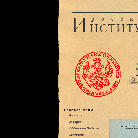
Главное меню
Новости
История
К 80-летию Победы
Структура