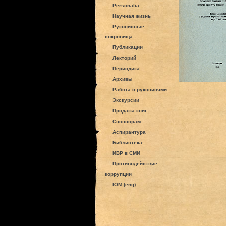
Personalia
Научная жизнь
Рукописные
сокровища
Публикации
Лекторий
Периодика
Архивы
Работа с рукописями
Экскурсии
Продажа книг
Спонсорам
Аспирантура
Библиотека
ИВР в СМИ
Противодействие
коррупции
IOM (eng)