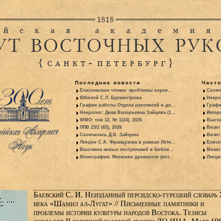
Последние новости
Част
Елисеевские чтения: проблемы корее...
Сконч
Юбилей С.Л. Бурмистрова
Некро
График работы Отдела рукописей и до...
Графи
Некролог: Дина Валерьевна Зайцева (1...
Интер
WMO: том 12, № 1(24), 2026
Выста
ППВ 23/2 (65), 2026
Визит
Скончалась Д.В. Зайцева
Визит 
Лекции С.А. Французова в рамках Летн...
Елисе
Выставка новых поступлений в Библи...
Моног
Монография: Японские древности (ист...
Лекци
Баевский С. И. Неизданный персидско-турецкий словарь
века «Шамил ал-Лугат» // Письменные памятники и
проблемы истории культуры народов Востока. Тезисы