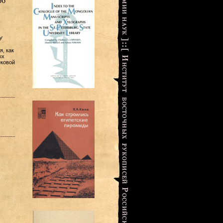
66
У
, как
ых
ековой