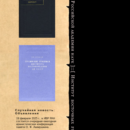
Случайная новость:
Объявления
19 февраля 2025 г., в ИВР РАН
состоится очередная ежегодная
иранистическая конференция
памяти О. Ф. Акимушкина.