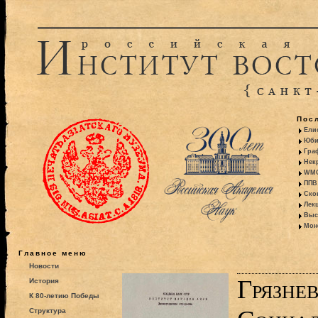
Пос
Ели
Юби
Гра
Некр
WMO:
ППВ 
Ско
Лекц
Выс
Моно
Главное меню
Новости
Грязнев
История
К 80-летию Победы
Структура