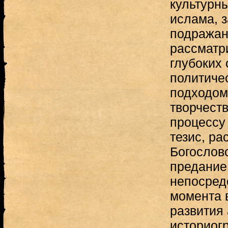
культурн
ислама, 
подражани
рассматр
глубоких 
политиче
подходом
творчеств
процессу
тезис, р
Богослов
предание 
непосред
момента 
развития
историогр