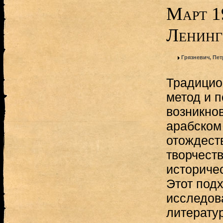
Март 1
Ленинг
Грязневич, Пе
Традицио
метод и 
возникно
арабском 
отождест
творчест
историче
Этот подх
исследов
литератур