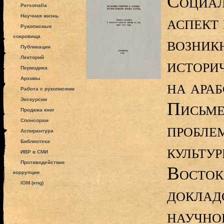
Социал
Personalia
аспект
Научная жизнь
Рукописные
сокровища
возник
Публикации
Лекторий
истори
Периодика
Архивы
на араб
Работа с рукописями
Экскурсии
Письме
Продажа книг
Спонсорам
пробле
Аспирантура
Библиотека
культу
ИВР в СМИ
Противодействие
Восток
коррупции
IOM (eng)
доклад
научно