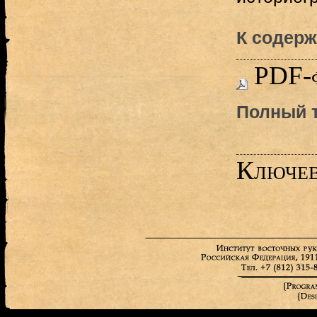
К содерж
PDF-
Полный т
Ключев