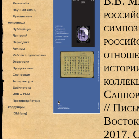
В.В. М
Personalia
россий
Научная жизнь
Рукописные
сокровища
симпоз
Публикации
Лекторий
россий
Периодика
Архивы
отноше
Работа с рукописями
Экскурсии
истори
Продажа книг
Спонсорам
коллек
Аспирантура
Библиотека
Саппор
ИВР в СМИ
Противодействие
// Пис
коррупции
IOM (eng)
Восток
2017. 