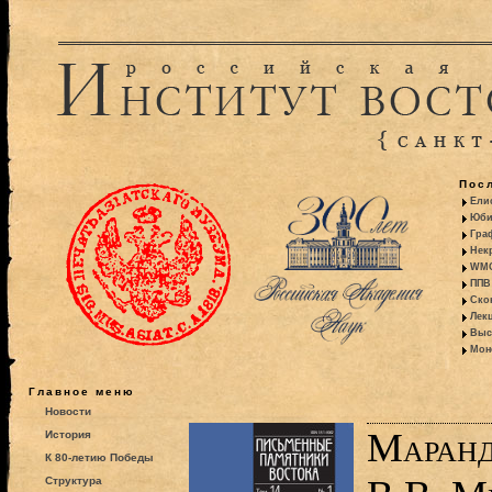
Пос
Ели
Юби
Гра
Некр
WMO:
ППВ 
Ско
Лекц
Выс
Моно
Главное меню
Новости
Маранд
История
К 80-летию Победы
Структура