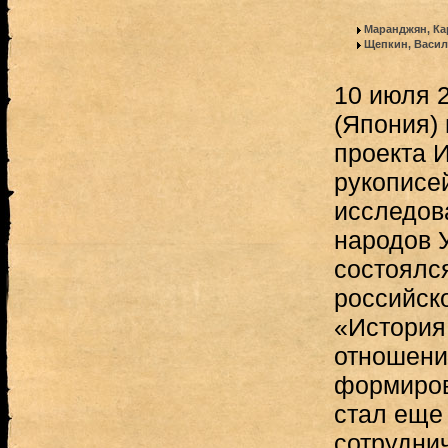
Маранджян, Ка
Щепкин, Васи
10 июля 2
(Япония) 
проекта 
рукописе
исследов
народов 
состоялс
российск
«История
отношений
формиров
стал еще
сотруднич