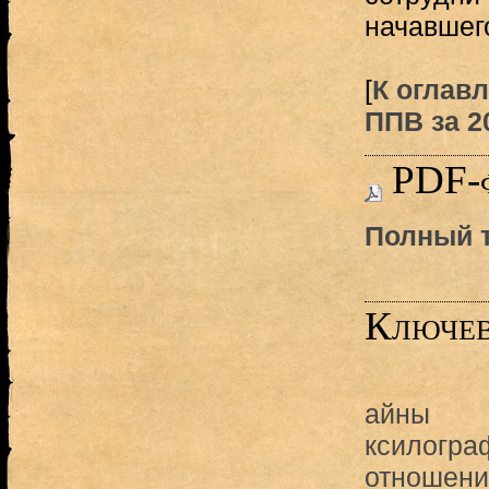
начавшего
[
К оглавл
ППВ за 20
PDF-
Полный т
Ключев
айны
ксилогра
отношени