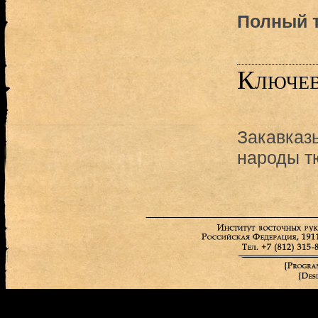
Полный т
Ключев
Закавказ
народы т