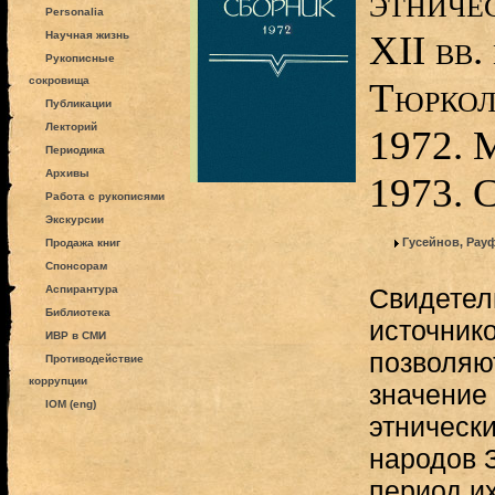
этниче
Personalia
XII вв.
Научная жизнь
Рукописные
сокровища
Тюркол
Публикации
Лекторий
1972. 
Периодика
Архивы
1973. 
Работа с рукописями
Экскурсии
Гусейнов, Рау
Продажа книг
Спонсорам
Аспирантура
Свидетел
Библиотека
источник
ИВР в СМИ
позволяют
Противодействие
коррупции
значение
IOM (eng)
этнически
народов 
период и