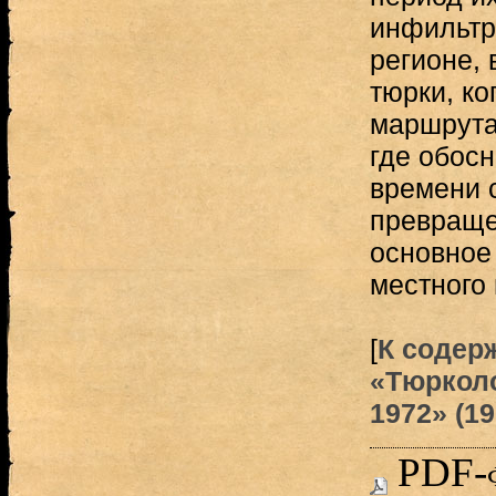
инфильтр
регионе, 
тюрки, ко
маршрута
где обосн
времени 
превраще
основное
местного 
[
К содер
«Тюрколо
1972» (19
PDF-