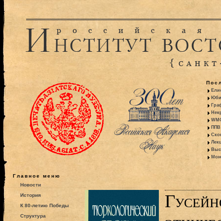
Пос
Ели
Юби
Гра
Некр
WMO:
ППВ 
Ско
Лекц
Выс
Моно
Главное меню
Новости
Гусейн
История
К 80-летию Победы
Структура