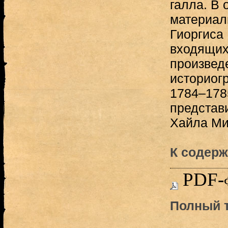
галла. В 
материал
Гиоргиса 
входящих
произвед
историог
1784–1785
представ
Хайла Ми
К содерж
PDF-
Полный т