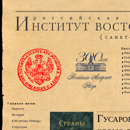
Пос
Юби
Гра
Некр
Ели
WMO:
ППВ 
Ско
Лекц
Выс
Моно
Главное меню
Новости
Гусаро
История
К 80-летию Победы
Структура