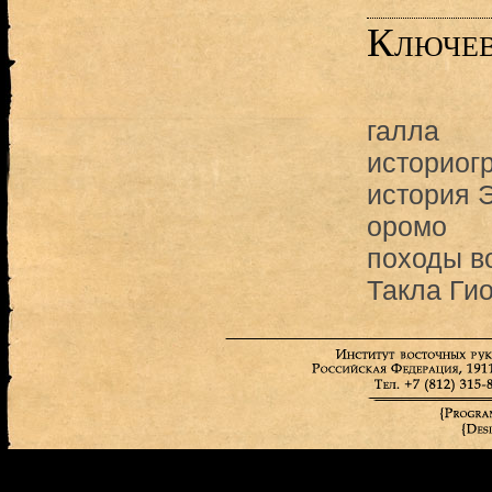
Ключев
галла
историог
история 
оромо
походы в
Такла Гио