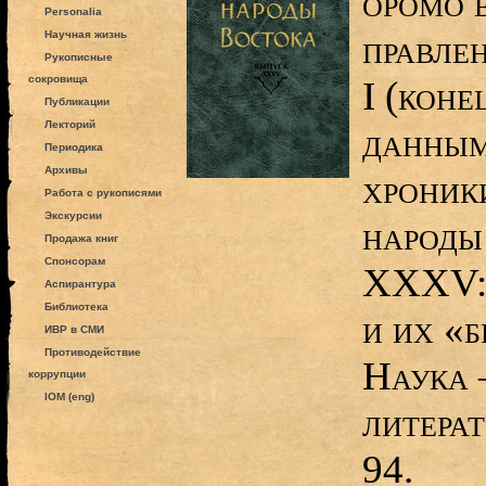
оромо 
Personalia
правле
Научная жизнь
Рукописные
сокровища
I (коне
Публикации
Лекторий
данным
Периодика
Архивы
хроники
Работа с рукописями
Экскурсии
народы
Продажа книг
Спонсорам
XXXV: 
Аспирантура
Библиотека
и их «б
ИВР в СМИ
Противодействие
Наука 
коррупции
IOM (eng)
литерат
94.