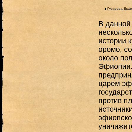
Гусарова, Ека
В данной
нескольк
истории 
оромо, с
около по
Эфиопии.
предприня
царем эф
государст
против п
источник
эфиопско
уничижит