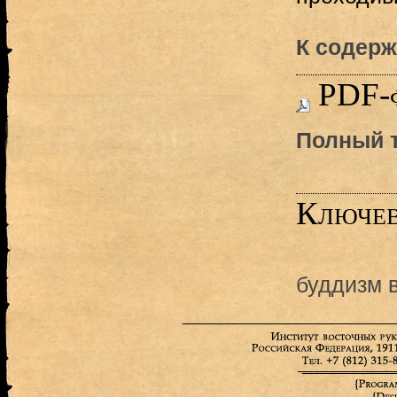
К содерж
PDF-
Полный т
Ключев
буддизм 