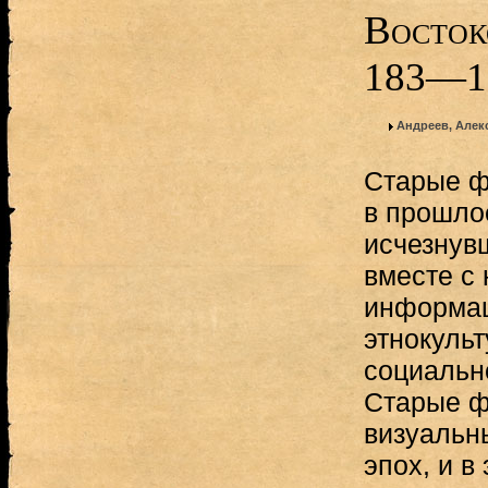
Восток
183—1
Андреев, Алек
Старые ф
в прошло
исчезнув
вместе с
информац
этнокульт
социально
Старые ф
визуальн
эпох, и в