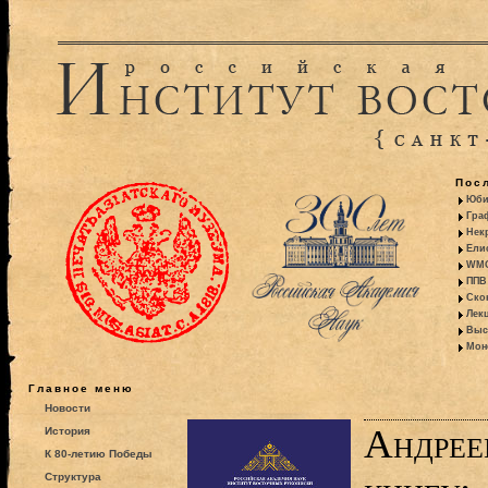
Пос
Юби
Гра
Некр
Ели
WMO:
ППВ 
Ско
Лекц
Выс
Моно
Главное меню
Новости
Андрее
История
К 80-летию Победы
Структура