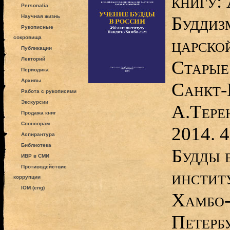
книгу: 
Personalia
Буддиз
Научная жизнь
Рукописные
сокровища
царской
Публикации
Лекторий
Старые
Периодика
Архивы
Санкт-
Работа с рукописями
Экскурсии
А.Тере
Продажа книг
Спонсорам
2014. 4
Аспирантура
Библиотека
Будды 
ИВР в СМИ
Противодействие
инстит
коррупции
IOM (eng)
Хамбо-
Петерб