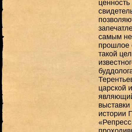
ценность
свидетель
позволяю
запечатле
самым не
прошлое 
такой це
известног
буддолог
Терентье
царской и
являющи
выставки
истории 
«Репресс
проходивш