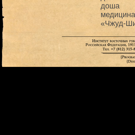
доша
медицина
«Чжуд-Ш