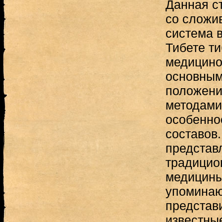
Данная ст
со сложи
система в
Тибете т
медицино
основным
положени
методами
особенно
составов.
представ
традицио
медицины
упоминаю
представ
известны