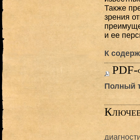
Также пр
зрения о
преимуще
и ее перс
К содерж
PDF-
Полный т
Ключев
диагност