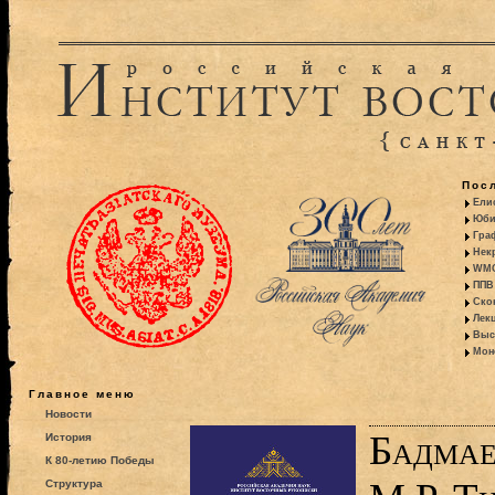
Пос
Ели
Юби
Гра
Некр
WMO:
ППВ 
Ско
Лекц
Выс
Моно
Главное меню
Новости
Бадмае
История
К 80-летию Победы
Структура