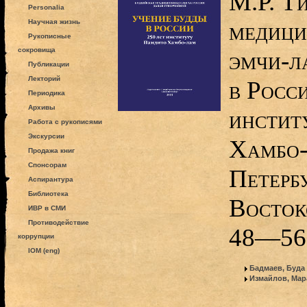
М.Р. Т
Personalia
медици
Научная жизнь
Рукописные
сокровища
эмчи-л
Публикации
Лекторий
в Росси
Периодика
Архивы
инстит
Работа с рукописями
Экскурсии
Хамбо-
Продажа книг
Спонсорам
Петерб
Аспирантура
Библиотека
Восток
ИВР в СМИ
Противодействие
48—56
коррупции
IOM (eng)
Бадмаев, Буда
Измайлов, Мар