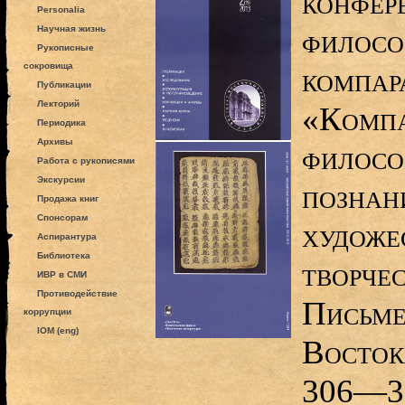
конфер
Personalia
филосо
Научная жизнь
Рукописные
сокровища
компар
Публикации
Лекторий
«Компа
Периодика
Архивы
филосо
Работа с рукописями
Экскурсии
познан
Продажа книг
Спонсорам
художе
Аспирантура
Библиотека
творчес
ИВР в СМИ
Противодействие
Письме
коррупции
IOM (eng)
Востока
306—3