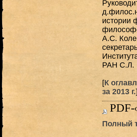
Руководи
д.филос.
истории 
философс
А.С. Коле
секретарь
Институт
РАН С.Л. 
[
К оглав
за 2013 г.
PDF-
Полный т