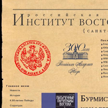
Пос
Ели
Юби
Гра
Некр
WMO:
ППВ 
Ско
Лекц
Выс
Моно
Главное меню
Новости
Бурмис
История
К 80-летию Победы
Структура