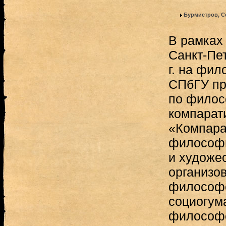
Бурмистров, С
В рамках
Санкт-Пе
г. на фи
СПбГУ пр
по филос
компарат
«Компара
философи
и художе
организо
философс
социогум
философс