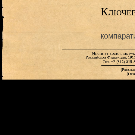
Ключев
компарат