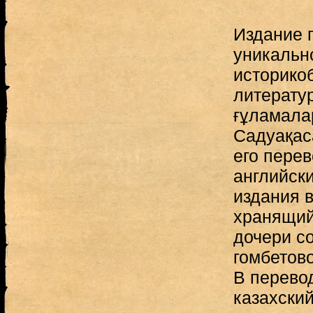
Издание 
уникальн
историко
литерату
ғұламала
Садуақас
его перев
английски
издания в
хранящий
дочери с
гомбетово
В перево
казахский