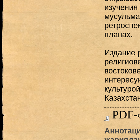
изучения 
мусульма
ретроспе
планах.
Издание 
религиове
востокове
интересу
культуро
Казахста
PDF-
Аннотаци
жариялауғ