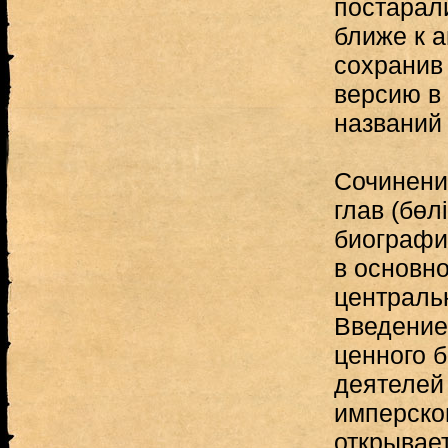
постарал
ближе к а
сохранив
версию в
названий 
Сочинени
глав (бөл
биографи
в основно
централь
Введение
ценного 
деятелей
имперског
открывае