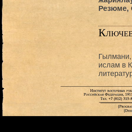
Резюме, 
Ключев
Гылмани,
ислам в 
литерату