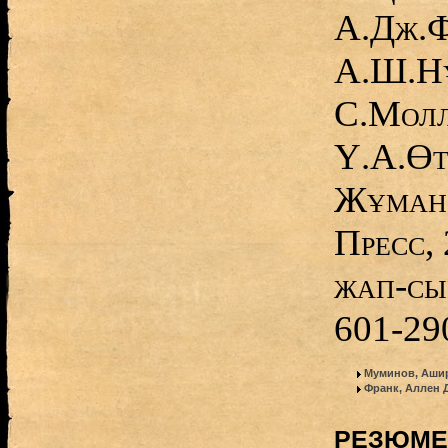
А.Дж.Ф
А.Ш.Нұ
С.Молл
Ү.А.Өт
Жұмано
Пресс, 
жап-сы
601-29
Муминов, Аши
Франк, Аллен 
РЕЗЮМЕ