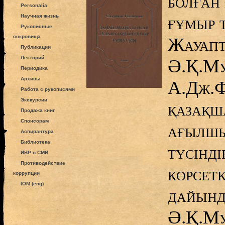
болған
Personalia
ғұмыр т
Научная жизнь
Рукописные
сокровища
Жауапт
Публикации
Лекторий
Ә.Қ.Му
Периодика
Архивы
А.Дж.Фр
Работа с рукописями
Экскурсии
қазақш
Продажа книг
Спонсорам
ағылшы
Аспирантура
Библиотека
түсінді
ИВР в СМИ
Противодействие
көрсетк
коррупции
IOM (eng)
дайынд
Ә.Қ.Му