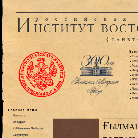
Пос
Ели
Юби
Гра
Некр
WMO:
ППВ 
Ско
Лекц
Выс
Моно
Главное меню
Новости
Ғылман
История
К 80-летию Победы
Структура