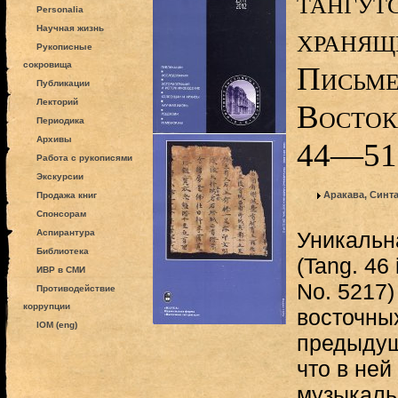
тангут
Personalia
хранящ
Научная жизнь
Рукописные
сокровища
Письме
Публикации
Лекторий
Востока
Периодика
Архивы
44—51
Работа с рукописями
Экскурсии
Аракава, Синт
Продажа книг
Спонсорам
Аспирантура
Уникальн
Библиотека
(Tang. 46 
ИВР в СМИ
No. 5217)
Противодействие
коррупции
восточны
IOM (eng)
предыдущ
что в ней
музыкаль