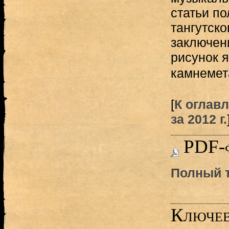
статьи по
тангутско
заключени
рисунок 
камнемет
[
К оглав
за 2012 г.
PDF-
Полный т
Ключев