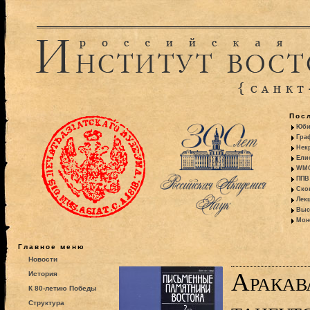
Пос
Юби
Гра
Некр
Ели
WMO:
ППВ 
Ско
Лекц
Выс
Моно
Главное меню
Новости
Аракав
История
К 80-летию Победы
Структура