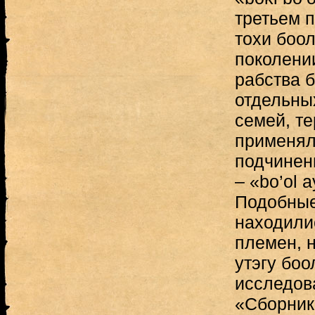
третьем п
тохи боол
поколени
рабства 
отдельны
семей, т
применял
подчинен
– «bo’ol 
Подобные
находили
племен, н
утэгу боо
исследов
«Сборник