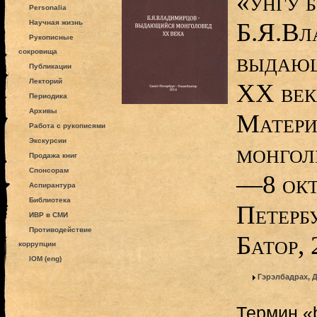
«унгу б
Personalia
Б.Я.Вл
Научная жизнь
Рукописные
сокровища
выдающ
Публикации
Лекторий
ХХ века
Периодика
Архивы
Матери
Работа с рукописями
Экскурсии
монголь
Продажа книг
Спонсорам
—8 окт
Аспирантура
Библиотека
Петербу
ИВР в СМИ
Противодействие
Батор,
коррупции
IOM (eng)
Гэрэлбадрах, 
Термин «b