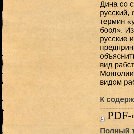
Дина со 
русский,
термин «у
боол». Из
русские и
предприн
объяснить
вид рабс
Монголии
видом раб
К содерж
PDF-
Полный т