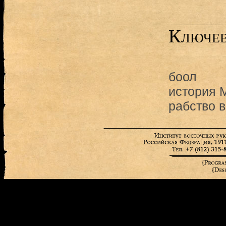
Ключев
боол
история 
рабство 