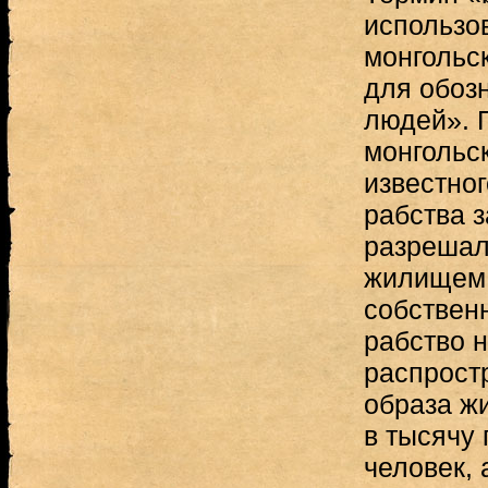
использо
монгольс
для обоз
людей». 
монгольск
известног
рабства з
разрешал
жилищем 
собствен
рабство 
распростр
образа жи
в тысячу 
человек, 