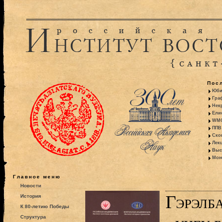
Пос
Юби
Гра
Некр
Ели
WMO:
ППВ 
Ско
Лекц
Выс
Моно
Главное меню
Новости
Гэрэлб
История
К 80-летию Победы
Структура