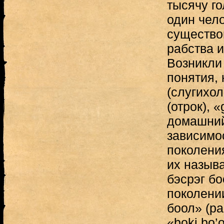
тысячу г
один чел
существо
рабства 
Возникли
понятия, 
(слугихол
(отрок), 
домашний 
зависимос
поколени
их называ
бэсрэг бо
поколении
боол» (ра
«boki bo’