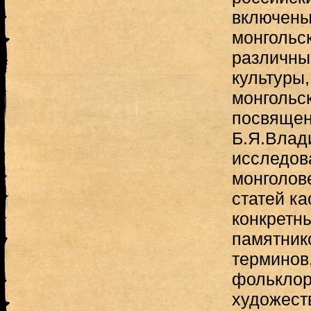
включены
монгольс
различны
культуры,
монгольск
посвящен
Б.Я.Влад
исследов
монголов
статей ка
конкретн
памятник
терминов
фольклор
художест