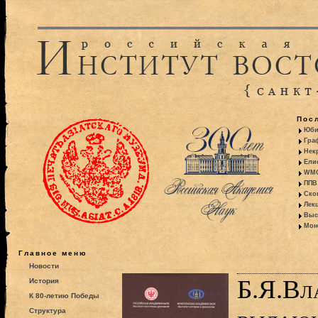
Пос
Юби
Гра
Некр
Ели
WMO:
ППВ 
Ско
Лекц
Выс
Моно
Главное меню
Новости
Б.Я.Вл
История
К 80-летию Победы
Структура