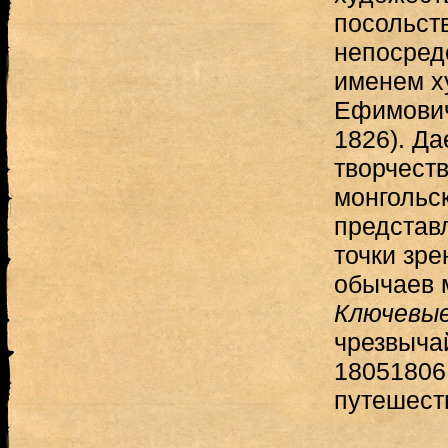
посольст
непосред
именем х
Ефимович
1826). Да
творчест
монгольс
представ
точки зре
обычаев 
Ключевые
чрезвыча
18051806 
путешест