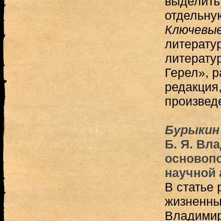
выделить 
отдельну
Ключевые
литератур
литерату
Герел», р
редакция
произвед
Бурыкин 
Б. Я. Вл
основоп
научной 
В статье
жизненны
Владимир