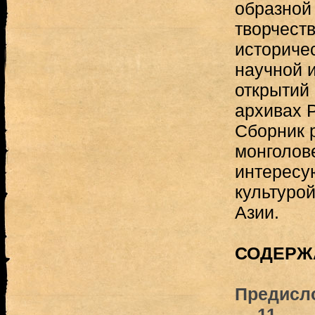
образной
творчеств
историчес
научной 
открытий
архивах 
Сборник 
монголове
интересу
культуро
Азии.
СОДЕРЖ
Предисло
— 11