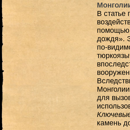
Монголи
В статье 
воздейств
помощью 
дождя». 
по-видим
тюркоязы
впоследс
вооружен
Вследств
Монголии
для вызо
использов
Ключевые
камень д