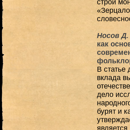
строй мон
«Зерцало
словесно
Носов Д.
как осно
совреме
фолькло
В статье 
вклада в
отечестве
дело исс
народного
бурят и к
утверждае
является