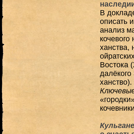
наследии
В доклад
описать и
анализ м
кочевого
ханства, 
ойратски
Востока (
далёкого
ханство).
Ключевые
«городки»
кочевник
Кульгане