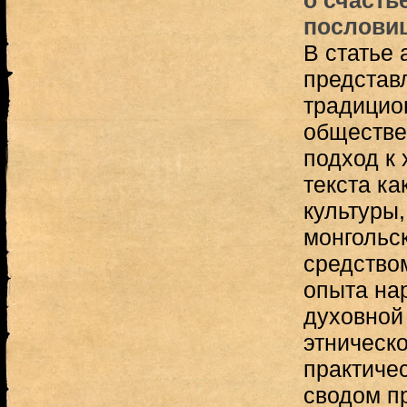
о счасть
пословиц
В статье
представл
традицио
обществе
подход к
текста ка
культуры,
монгольс
средство
опыта на
духовной
этническо
практиче
сводом п