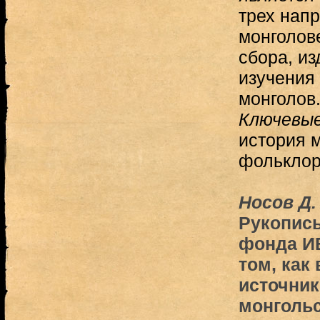
трех нап
монголов
сбора, из
изучения
монголов
Ключевые
история 
фольклор
Носов Д. 
Рукопись
фонда И
том, как
источник
монгольс