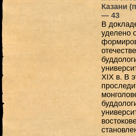
Казани (
— 43
В доклад
уделено 
формиров
отечеств
буддолог
универси
XIX в. В 
проследи
монголов
буддолог
универси
востоков
становле