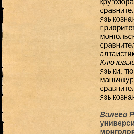
кругозора
сравните
языкозна
приорите
монгольс
сравните
алтаистик
Ключевые
языки, тю
маньчжур
сравните
языкозна
Валеев Р
универси
монголов