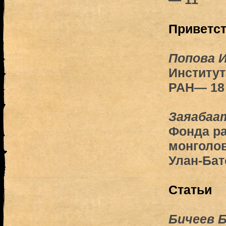
Приветс
Попова И
Институт
РАН— 18
Заяабаат
Фонда р
монголов
Улан-Бат
Статьи
Бичеев Б