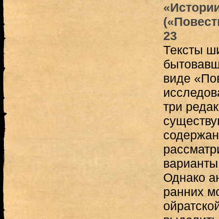
«Истори
(«Повест
23
Тексты ш
бытовавш
виде «По
исследов
три редак
существу
содержан
рассматри
варианты
Однако а
ранних м
ойратской