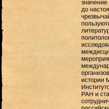
значение 
до насто
чрезвыча
пользуютс
литератур
политоло
исследов
междисци
мероприя
междунар
организо
истории 
Институт
РАН и ст
сотрудни
российск