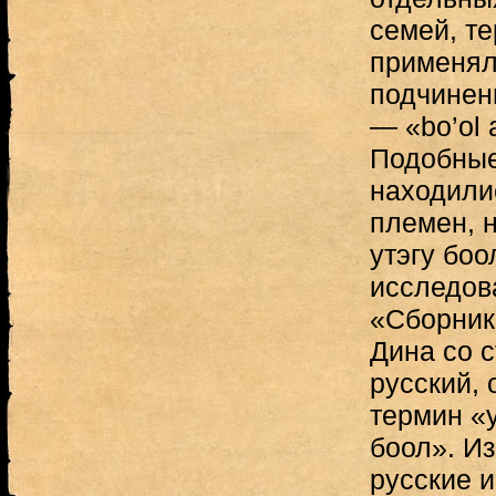
семей, т
применял
подчинен
— «bo’ol 
Подобные
находили
племен, н
утэгу боо
исследов
«Сборник
Дина со 
русский,
термин «у
боол». Из
русские и