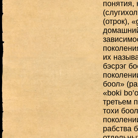
понятия, 
(слугихол
(отрок), 
домашний 
зависимос
поколени
их называ
бэсрэг бо
поколении
боол» (ра
«boki bo’
третьем п
тохи боол
поколени
рабства 
отдельны