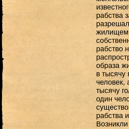
известног
рабства з
разрешал
жилищем 
собствен
рабство 
распростр
образа жи
в тысячу 
человек, 
тысячу г
один чело
существо
рабства 
Возникли