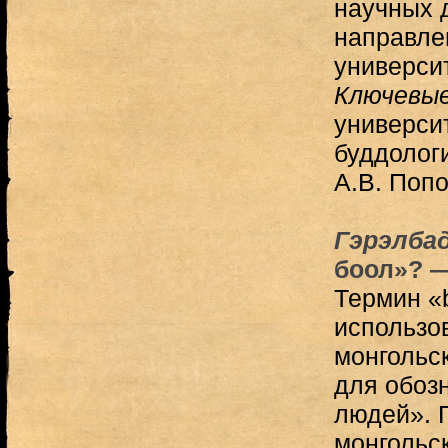
научных 
направле
университ
Ключевые
университ
буддологи
А.В. Попо
Гэрэлба
боол»? —
Термин «b
использо
монгольс
для обоз
людей». 
монгольск