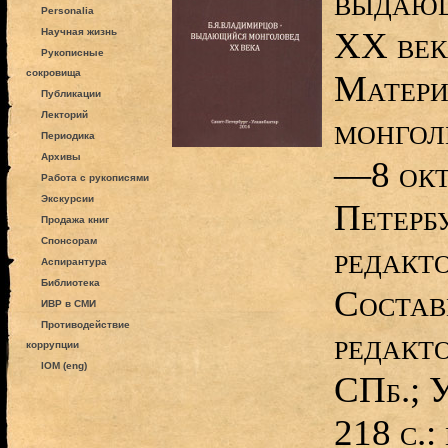
выдающ
Personalia
ХХ века
Научная жизнь
Рукописные
сокровища
Матери
Публикации
Лекторий
монголь
Периодика
Архивы
—8 окт
Работа с рукописями
Экскурсии
Петербу
Продажа книг
Спонсорам
редакт
Аспирантура
Библиотека
Состав
ИВР в СМИ
Противодействие
редакт
коррупции
IOM (eng)
СПб.; 
218 с.: