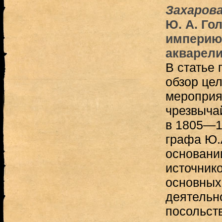
Захарова
Ю. А. Го
империю
акварели
В статье 
обзор цел
мероприя
чрезвыча
в 1805—18
графа Ю.
основани
источник
основных
деятельн
посольст