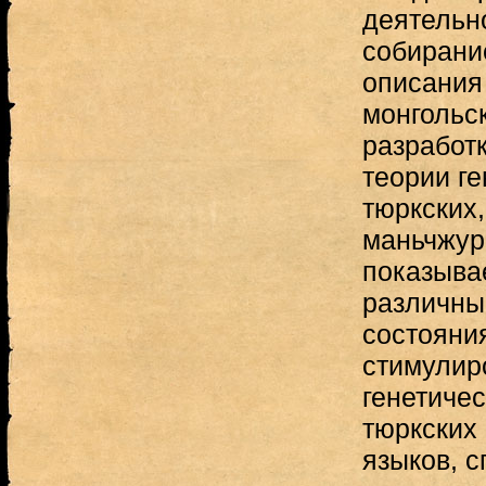
деятельно
собирани
описания
монгольск
разработк
теории ге
тюркских,
маньчжур
показывае
различны
состояни
стимулир
генетичес
тюркских 
языков, 