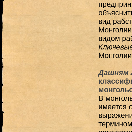
предприн
объяснить
вид рабс
Монголии
видом раб
Ключевые
Монголии
Дашням 
классиф
монгольс
В монгол
имеется 
выражени
термином