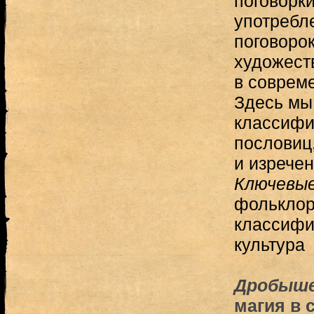
поговорк
употребл
поговорок
художеств
в совреме
Здесь мы
классифи
пословиц,
и изречен
Ключевые
фольклор,
классифи
культура
Дробыше
магия в 