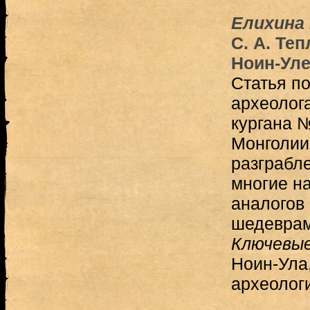
Елихина 
С. А. Те
Ноин-Уле
Статья п
археолог
кургана №
Монголии 
разграбле
многие н
аналогов
шедеврам
Ключевые
Ноин-Ула,
археолог