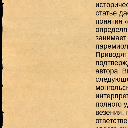
историче
статье да
понятия 
определяе
занимает
паремиол
Приводят
подтвер
автора. В
следующе
монгольс
интерпре
полного 
везения, 
ответств