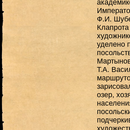
академик
Императо
Ф.И. Шубе
Клапрота 
художник
уделено 
посольст
Мартынову
Т.А. Васи
маршруто
зарисовал
озер, хоз
населени
посольски
подчерки
художест