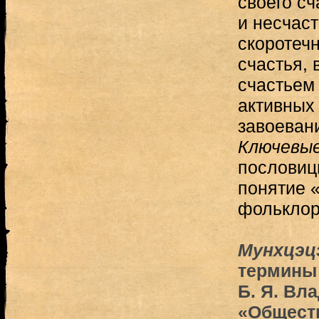
своего сч
и несчаст
скоротеч
счастья,
счастьем
активных
завоевани
Ключевые
пословиц
понятие «
фольклор
Мунхцэц
термины 
Б. Я. Вл
«Общест