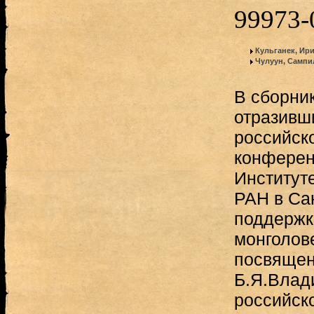
99973-
Кульганек, Ир
Чулуун, Самп
В сборни
отразивш
российск
конферен
Институт
РАН в Са
поддержк
монголов
посвящен
Б.Я.Влад
российско