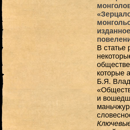
монголов
«Зерцал
монгольс
изданно
повелени
В статье
некоторы
обществе
которые 
Б.Я. Вла
«Обществ
и вошедш
маньчжур
словеснос
Ключевые