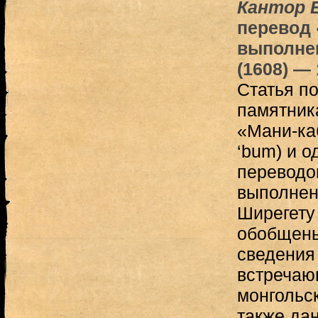
Кантор Е
перевод 
выполне
(1608) —
Статья п
памятник
«Мани-каб
‘bum) и о
переводов
выполненн
Ширегету
обобщены
сведения
встречаю
монгольс
также да