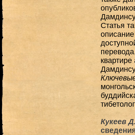
опублико
Дамдинсу
Статья та
описание 
доступной
перевода
квартире
Дамдинсу
Ключевые
монгольс
буддийска
тибетоло
Кукеев Д.
сведени