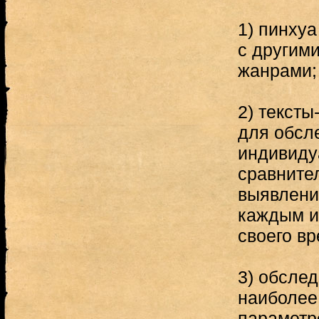
1) пинхуа
с другим
жанрами;
2) тексты
для обсл
индивиду
сравните
выявлени
каждым и
своего вр
3) обсле
наиболее
параметр