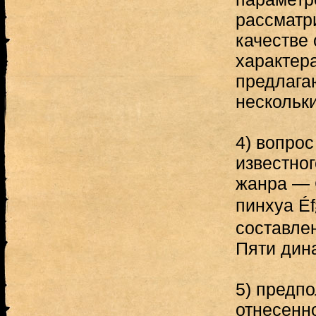
рассматр
качестве
характера
предлага
нескольк
4) вопрос
известног
жанра — 
пинхуа
составле
Пяти дина
5) предп
отнесенно