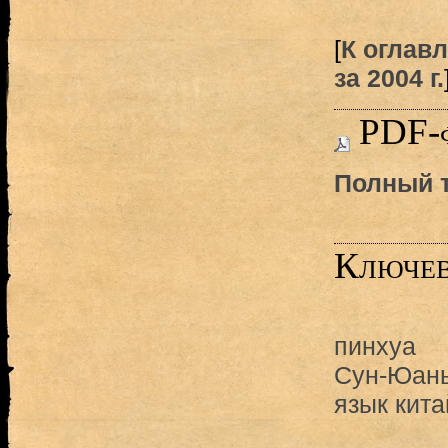
[
К оглав
за 2004 г.
PDF-
Полный т
Ключев
пинхуа
Сун-Юан
язык кита