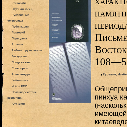
характ
Personalia
памятн
Научная жизнь
Рукописные
сокровища
период
Публикации
Лекторий
Письме
Периодика
Архивы
Востока
Работа с рукописями
Экскурсии
108—5
Продажа книг
Спонсорам
Аспирантура
Гуревич, Изаб
Библиотека
ИВР в СМИ
Общеприн
Противодействие
пинхуа к
коррупции
(наскольк
IOM (eng)
имеющейс
китаеведе