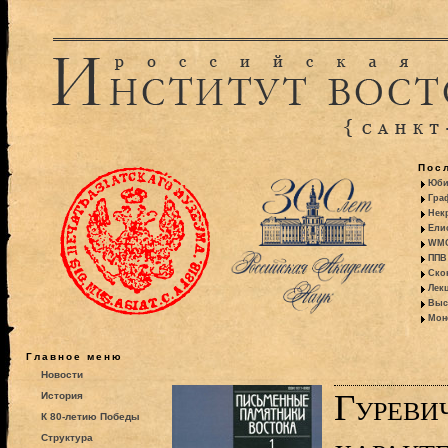
Пос
Юби
Гра
Некр
Ели
WMO:
ППВ 
Ско
Лекц
Выс
Моно
Главное меню
Новости
Гуреви
История
К 80-летию Победы
Структура