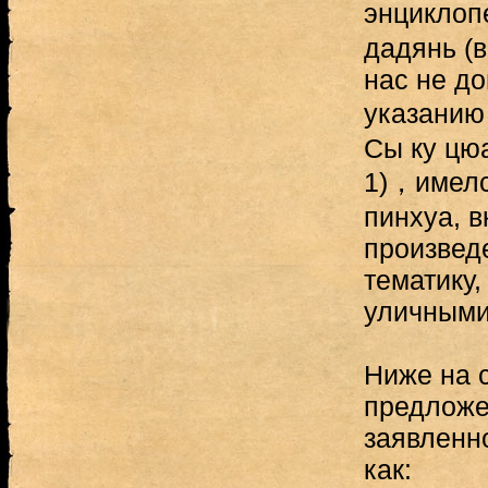
энцикло
дадянь (в
нас не д
указани
Сы ку цюа
1)，имелс
пинхуа, 
произвед
тематику
уличными
Ниже на с
предложе
заявленно
как: