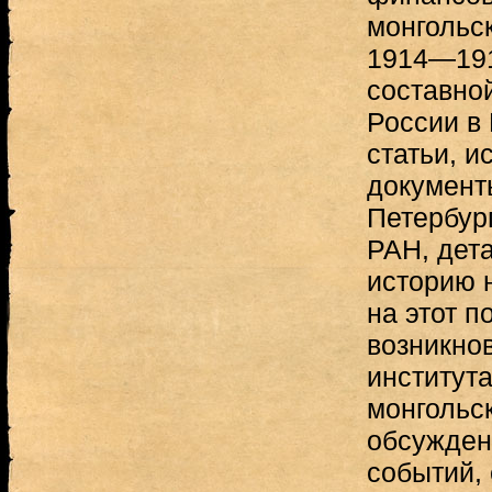
монгольск
1914—191
составно
России в
статьи, и
документ
Петербур
РАН, дет
историю н
на этот п
возникно
института
монгольс
обсужден
событий,