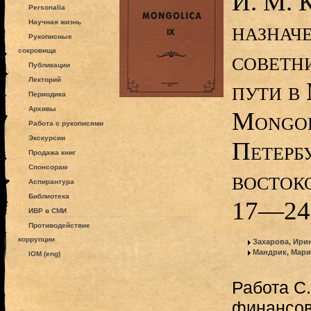
И. М. 
Personalia
назнач
Научная жизнь
Рукописные
сокровища
советни
Публикации
Лекторий
пути в
Периодика
Архивы
Mongol
Работа с рукописями
Экскурсии
Петерб
Продажа книг
Спонсорам
востоко
Аспирантура
Библиотека
17—24
ИВР в СМИ
Противодействие
коррупции
Захарова, Ири
Мандрик, Мари
IOM (eng)
Работа С.
финансов