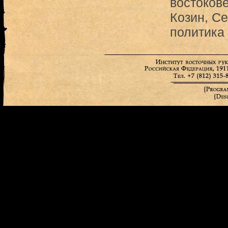
востоков
Козин, С
политика