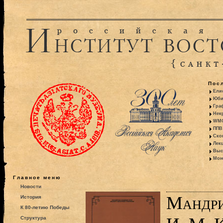
Пос
Ели
Юби
Гра
Некр
WMO:
ППВ 
Ско
Лекц
Выс
Моно
Главное меню
Новости
Мандри
История
К 80-летию Победы
Структура