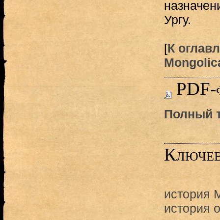
назначени
Ургу.
[
К оглав
Mongolica
PDF-
Полный т
Ключев
история 
история 