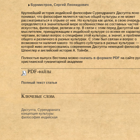
Бурмистров, Сергей Леонидович
Крупнейший историк индийской философии Сурендранатх Дасгупта ясно
понимал, что философия является частью общей культуры и не может
рассматриваться в отрыве от нее. Но культура как целое, в свою очередь
определяется в значительной мере особенностями ее составных частей
искусства, философии, религии и пр. В связи с этим перед Дасгуптой как
мыслителем, принадлежащим к индийской культуре со всеми ее характе
чертами, вставал вопрос о специфике этой культуры, а значит, и пробле
общего и различного в разных культурах. С этим был связан и вопрос о
возможности наличия какого- то общего субстрата в разных культурах — 
которой живо интересовались современник Дасгупты немецкий философ
Шпенглер и английский историк А. Тойнби...
Полностью выпуск Вестника можно
скачать в формате PDF
на сайте ру
христианской гуманитарной академии
PDF-файлы
Полный текст статьи
Ключевые слова
Дасгупта, Сурендранатх
концепция культуры
философия индийская