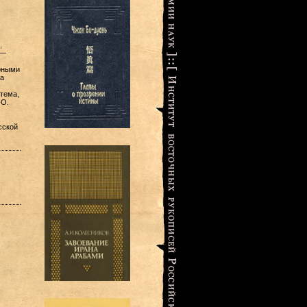
,
 —
рными
ма
тема,
 О.
сской