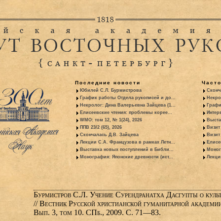
Последние новости
Част
Юбилей С.Л. Бурмистрова
Сконч
График работы Отдела рукописей и до...
Некро
Некролог: Дина Валерьевна Зайцева (1...
Графи
Елисеевские чтения: проблемы корее...
Интер
WMO: том 12, № 1(24), 2026
Выста
ППВ 23/2 (65), 2026
Визит
Скончалась Д.В. Зайцева
Визит 
Лекции С.А. Французова в рамках Летн...
Елисе
Выставка новых поступлений в Библи...
Моног
Монография: Японские древности (ист...
Лекци
Бурмистров С.Л. Учение Сурендранатха Дасгупты о куль
// Вестник Русской христианской гуманитарной академии
Вып. 3, том 10. СПб., 2009. С. 71—83.