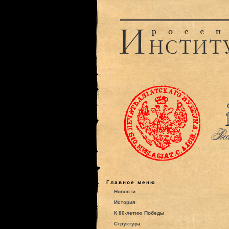
Главное меню
Новости
История
К 80-летию Победы
Структура