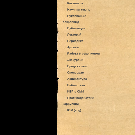
Personalia
Научная жизнь
Рукописные
сокровища
Публикации
Лекторий
Периодика
Архивы
Работа с рукописями
Экскурсии
Продажа книг
Спонсорам
Аспирантура
Библиотека
ИВР в СМИ
Противодействие
коррупции
IOM (eng)