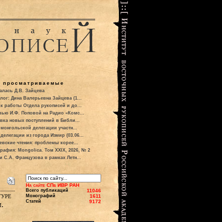
о просматриваемые
алась Д.В. Зайцева
лог: Дина Валерьевна Зайцева (1...
к работы Отдела рукописей и до...
вью И.Ф. Поповой на Радио «Комс...
вка новых поступлений в Библи...
 монгольской делегации участн...
делегации из города Измир (03.06...
евские чтения: проблемы корее...
рафия: Mongolica. Том XXIX, 2026, № 2
и С.А. Французова в рамках Летн...
На сайте СПб ИВР РАН
Всего публикаций
11046
туре
Монографий
1611
Статей
9172
.