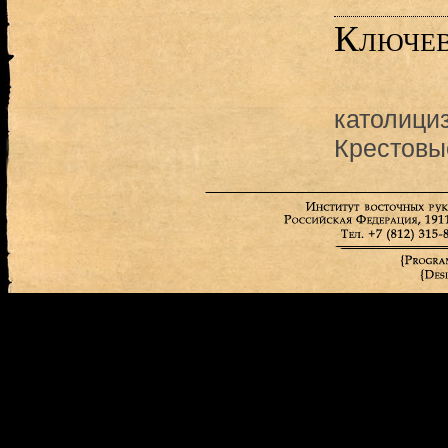
Ключев
католици
Крестовы