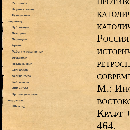
против
Personalia
католи
Научная жизнь
Рукописные
сокровища
католич
Публикации
Лекторий
Россия
Периодика
Архивы
истори
Работа с рукописями
Экскурсии
ретросп
Продажа книг
Спонсорам
соврем
Аспирантура
Библиотека
М.: Ин
ИВР в СМИ
Противодействие
восток
коррупции
IOM (eng)
Крафт 
464.