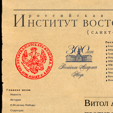
Пос
Ели
Юби
Гра
Некр
WMO:
ППВ 
Ско
Лекц
Выс
Моно
Главное меню
Новости
Витол 
История
К 80-летию Победы
Структура