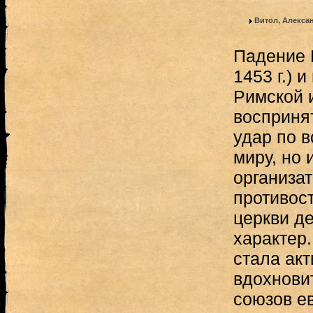
Витол, Алекса
Падение 
1453 г.) 
Римской 
воспринят
удар по 
миру, но 
организа
противос
церкви д
характер.
стала ак
вдохнови
союзов ев