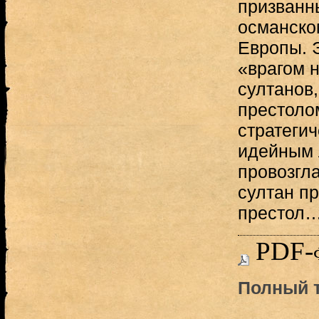
призванн
османско
Европы. 
«врагом 
султанов,
престоло
стратегич
идейным 
провозгл
султан пр
престол
PDF-
Полный т