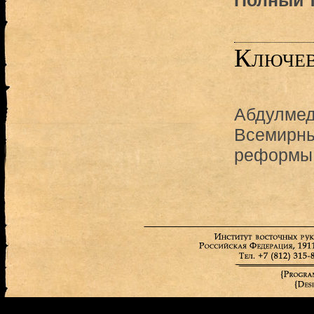
Полный т
Ключев
Абдулме
Всемирны
реформы