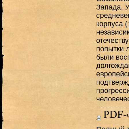
Запада. 
средневе
корпуса (
независи
отечеству
попытки 
были вос
долгожда
европейс
подтверж
прогресс
человече
PDF-