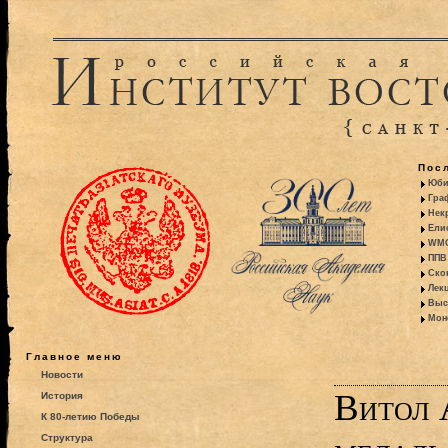
Пос
Юби
Гра
Некр
Ели
WMO:
ППВ 
Ско
Лекц
Выс
Моно
Главное меню
Новости
Витол 
История
К 80-летию Победы
Структура