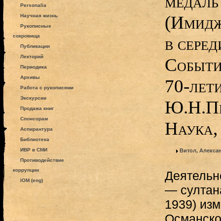
медаль
Personalia
(Имидж
Научная жизнь
Рукописные
сокровища
в серед
Публикации
Лекторий
События
Периодика
Архивы
70-лет
Работа с рукописями
Экскурсии
Ю.Н.Пе
Продажа книг
Спонсорам
Наука,
Аспирантура
Библиотека
ИВР в СМИ
Витол, Алекса
Противодействие
коррупции
Деятельно
IOM (eng)
— султан
1939) из
Османско