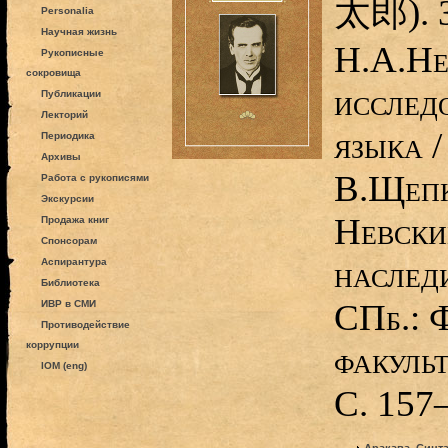
太郎). З
Personalia
Научная жизнь
Н.А.Не
Рукописные
сокровища
исслед
Публикации
Лекторий
языка / 
Периодика
Архивы
В.Щепк
Работа с рукописями
Экскурсии
Невски
Продажа книг
Спонсорам
наследи
Аспирантура
Библиотека
СПб.: 
ИВР в СМИ
Противодействие
коррупции
факуль
IOM (eng)
С. 157