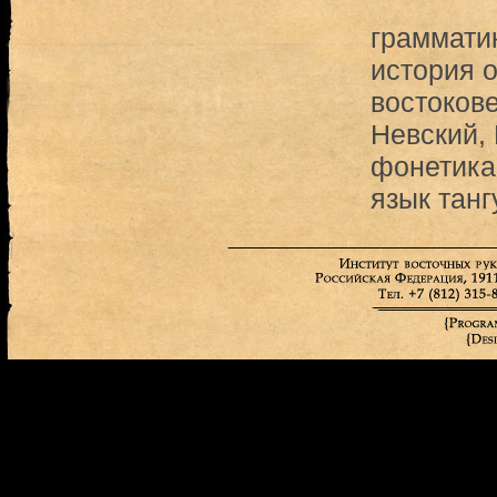
грамматик
история 
востоков
Невский,
фонетика 
язык танг