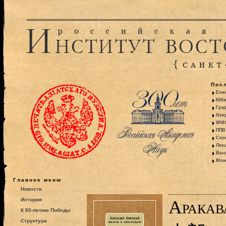
Пос
Ели
Юби
Гра
Некр
WMO:
ППВ 
Ско
Лекц
Выс
Моно
Главное меню
Новости
История
Арака
К 80-летию Победы
Структура