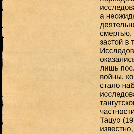
исследова
а неожид
деятельно
смертью,
застой в 
Исследов
оказалис
лишь пос
войны, ко
стало наб
исследов
тангутско
частност
Тацуо (19
известно,