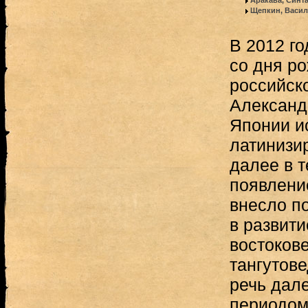
Аракава, Синт
Щепкин, Васи
В 2012 го
со дня р
российск
Александ
Японии и
латинизи
далее в т
появлени
внесло п
в развит
востокове
тангутове
речь дале
периодом