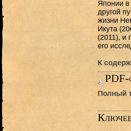
Японии в
другой п
жизни Нев
Икута (20
(2011), и
его иссле
К содерж
PDF-
Полный т
Ключев