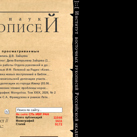
о просматриваемые
алась Д.В. Зайцева
лог: Дина Валерьевна Зайцева (1...
к работы Отдела рукописей и до...
вью И.Ф. Поповой на Радио «Комс...
вка новых поступлений в Библи...
 монгольской делегации участн...
делегации из города Измир (03.06...
евские чтения: проблемы корее...
рафия: Mongolica. Том XXIX, 2026, № 2
и С.А. Французова в рамках Летн...
На сайте СПб ИВР РАН
Всего публикаций
11046
т //
Монографий
1611
Статей
9172
.: