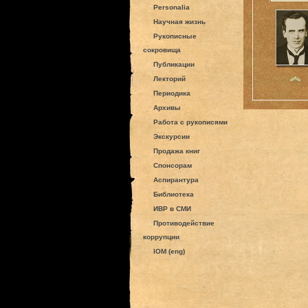
Personalia
Научная жизнь
Рукописные
сокровища
Публикации
Лекторий
Периодика
Архивы
Работа с рукописями
Экскурсии
Продажа книг
Спонсорам
Аспирантура
Библиотека
ИВР в СМИ
Противодействие
коррупции
IOM (eng)