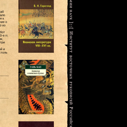
таб
мало
я к
ние о
о из
бот
-е гг.
м,
три
й и
столь