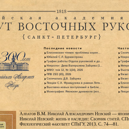
Последние новости
Част
Елисеевские чтения: проблемы корее...
Сконч
Юбилей С.Л. Бурмистрова
Некро
График работы Отдела рукописей и до...
Графи
Некролог: Дина Валерьевна Зайцева (1...
Интер
WMO: том 12, № 1(24), 2026
Выста
ППВ 23/2 (65), 2026
Визит
Скончалась Д.В. Зайцева
Визит 
Лекции С.А. Французова в рамках Летн...
Елисе
Выставка новых поступлений в Библи...
Моног
Монография: Японские древности (ист...
Лекци
Алпатов В.М. Николай Александрович Невский — японис
Николай Невский: жизнь и наследие: Сборник статей. СПб
Филологический факультет СПбГУ, 2013. С. 74—81.