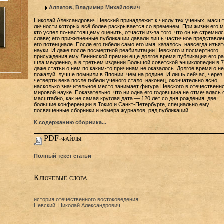
Алпатов, Владимир Михайлович
Николай Александрович Невский принадлежит к числу тех ученых, масш
личности которых всё более раскрывается со временем. При жизни его 
кто успел по-настоящему оценить, отчасти из-за того, что он не стремилс
славе; его прижизненные публикации давали лишь частичное представле
его потенциале. После его гибели само его имя, казалось, навсегда изъят
науки. И даже после посмертной реабилитации Невского и посмертного
присуждения ему Ленинской премии еще долгое время публикация его ра
шла медленно, а в третьем издании Большой советской энциклопедии в 70
даже статьи о нем по каким-то причинам не оказалось. Долгое время о не
пожалуй, лучше помнили в Японии, чем на родине. И лишь сейчас, через 
четверти века после гибели ученого стало, наконец, окончательно ясно,
насколько значительное место занимает фигура Невского в отечественно
мировой науке. Показательно, что ни одна его годовщина не отмечалась 
масштабно, как не самая круглая дата — 120 лет со дня рождения: две
большие конференции в Токио и Санкт-Петербурге, специально ему
посвященные сборники и номера журналов, ряд публикаций...
К содержанию сборника...
PDF-файлы
Полный текст статьи
Ключевые слова
история отечественного востоковедения
Невский, Николай Александрович