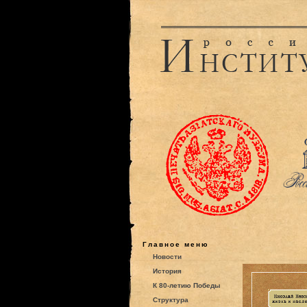
Главное меню
Новости
История
К 80-летию Победы
Структура