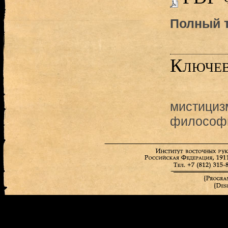
Полный т
Ключев
мистициз
философи