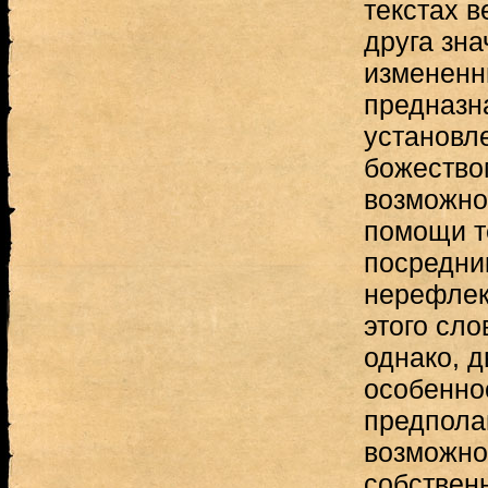
текстах в
друга зна
измененн
предназн
установле
божеством
возможно
помощи т
посредни
нерефлек
этого сло
однако, 
особеннос
предпола
возможно
собствен