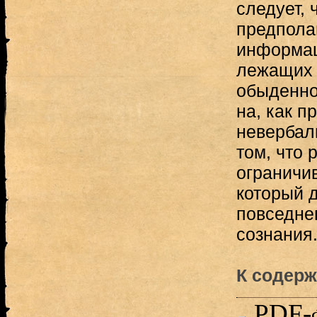
следует, 
предпола
информац
лежащих 
обыденно
на, как п
невербал
том, что 
ограничи
который д
повседне
сознания.
К содер
PDF-