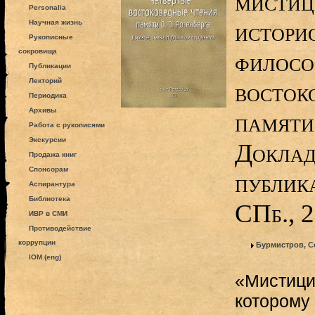
мистиц
Personalia
истори
Научная жизнь
Рукописные
сокровища
филосо
Публикации
Лекторий
восток
Периодика
Архивы
памяти
Работа с рукописями
Экскурсии
Доклад
Продажа книг
Спонсорам
публик
Аспирантура
Библиотека
СПб., 
ИВР в СМИ
Противодействие
коррупции
Бурмистров, С
IOM (eng)
«Мистици
которому