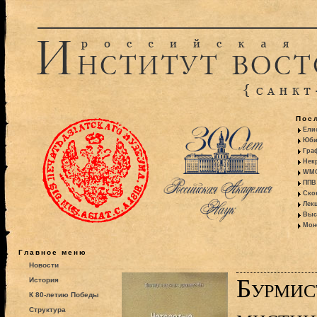
Пос
Ели
Юби
Гра
Некр
WMO:
ППВ 
Ско
Лекц
Выс
Моно
Главное меню
Новости
Бурмис
История
К 80-летию Победы
Структура