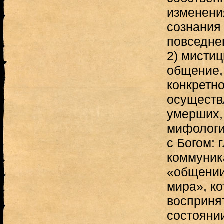
изменени
сознания 
повседне
2) мисти
общение, 
конкретно
осуществ
умерших,
мифологи
с Богом: 
коммуник
«общении
мира», к
восприня
состояни