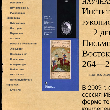
научна
Personalia
Инстит
Научная жизнь
Рукописные
сокровища
рукопи
Публикации
Лекторий
— 2 дек
Периодика
Архивы
Письме
Работа с рукописями
Экскурсии
Востока
Продажа книг
Спонсорам
264—2
Аспирантура
Библиотека
ИВР в СМИ
Воднева, Окса
Противодействие
коррупции
В 2009 г.
IOM (eng)
сессия И
форме те
конферен