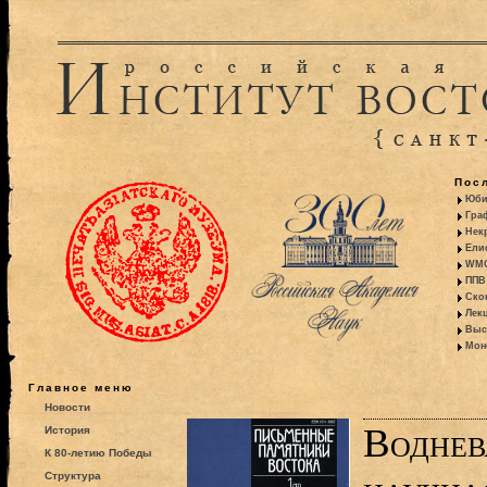
Пос
Юби
Гра
Некр
Ели
WMO:
ППВ 
Ско
Лекц
Выс
Моно
Главное меню
Новости
Воднев
История
К 80-летию Победы
Структура