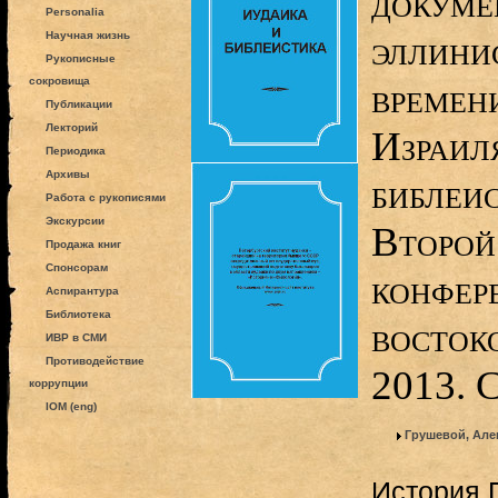
докуме
Personalia
эллини
Научная жизнь
Рукописные
сокровища
времени
Публикации
Лекторий
Израиля
Периодика
Архивы
библеи
Работа с рукописями
Экскурсии
Второй
Продажа книг
Спонсорам
конфер
Аспирантура
Библиотека
восток
ИВР в СМИ
Противодействие
2013. 
коррупции
IOM (eng)
Грушевой, Але
История 