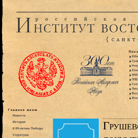
Пос
Юби
Гра
Некр
Ели
WMO:
ППВ 
Ско
Лекц
Выс
Моно
Главное меню
Новости
Грушев
История
К 80-летию Победы
Структура