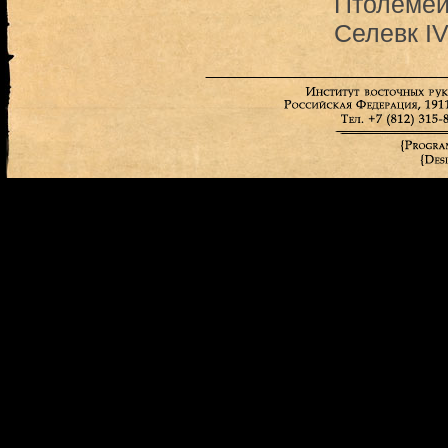
Птолеме
Селевк I