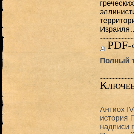
гречески
эллинист
территор
Израиля
PDF-
Полный т
Ключев
Антиох IV
история 
надписи 