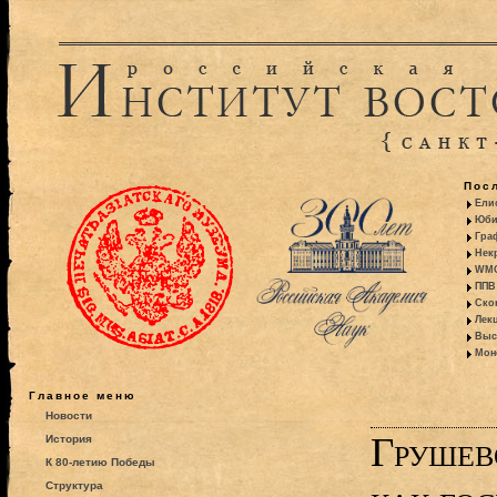
Пос
Ели
Юби
Гра
Некр
WMO:
ППВ 
Ско
Лекц
Выс
Моно
Главное меню
Новости
Грушев
История
К 80-летию Победы
Структура