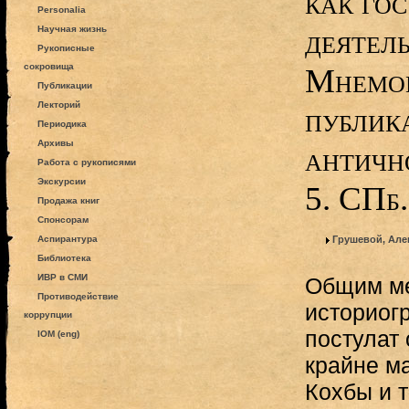
как го
Personalia
деятель
Научная жизнь
Рукописные
сокровища
Мнемон
Публикации
Лекторий
публик
Периодика
Архивы
античн
Работа с рукописями
Экскурсии
5. СПб.
Продажа книг
Спонсорам
Аспирантура
Грушевой, Але
Библиотека
ИВР в СМИ
Общим ме
Противодействие
историог
коррупции
постулат 
IOM (eng)
крайне м
Кохбы и 