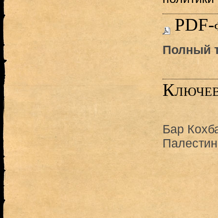
PDF-
Полный т
Ключев
Бар Кохб
Палестин