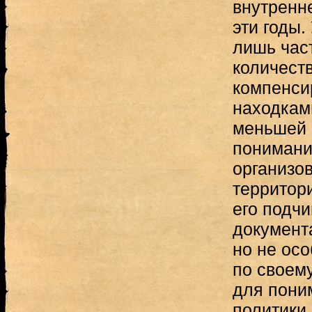
внутренн
эти годы.
лишь час
количеств
компенси
находкам
меньшей 
пониманию
организо
территори
его подчи
документ
но не ос
по своем
для пони
политики 