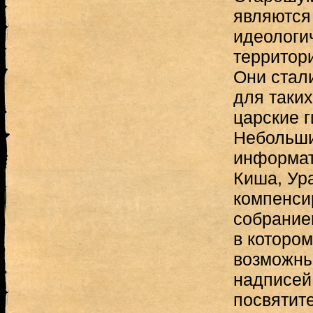
являются
идеологи
территор
Они стал
для таких
царские г
Небольши
информат
Киша, Ур
компенси
собранием
в которо
возможны
надписей
посвятит