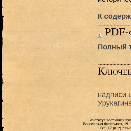
К содерж
PDF-
Полный т
Ключев
надписи 
Урукагин