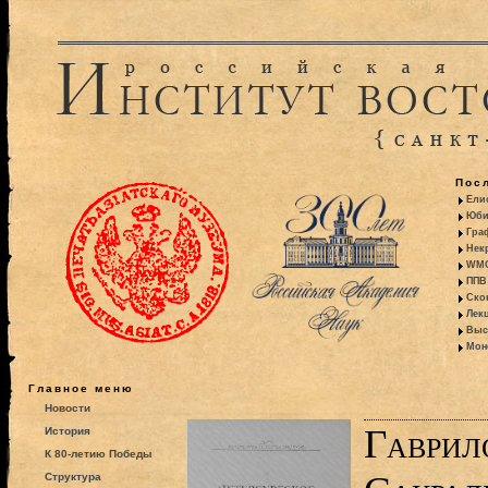
Пос
Ели
Юби
Гра
Некр
WMO:
ППВ 
Ско
Лекц
Выс
Моно
Главное меню
Новости
Гаврил
История
К 80-летию Победы
Структура