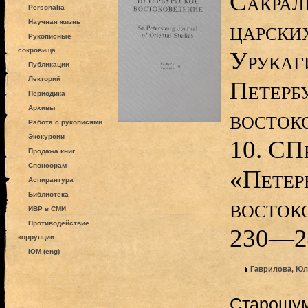
Сакрал
Personalia
царски
Научная жизнь
Рукописные
сокровища
Урукаг
Публикации
Лекторий
Петерб
Периодика
Архивы
восток
Работа с рукописями
Экскурсии
10. СПб
Продажа книг
Спонсорам
«Петер
Аспирантура
Библиотека
восток
ИВР в СМИ
Противодействие
230—2
коррупции
IOM (eng)
Гаврилова, Юл
Старошум