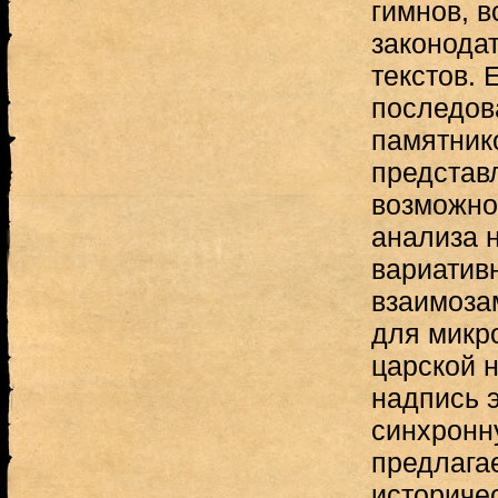
гимнов, 
законода
текстов. 
последов
памятнико
представ
возможно
анализа н
вариатив
взаимоза
для микр
царской 
надпись 
синхронн
предлага
историчес