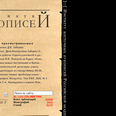
о просматриваемые
алась Д.В. Зайцева
лог: Дина Валерьевна Зайцева (1...
к работы Отдела рукописей и до...
вью И.Ф. Поповой на Радио «Комс...
вка новых поступлений в Библи...
 монгольской делегации участн...
делегации из города Измир (03.06...
евские чтения: проблемы корее...
рафия: Mongolica. Том XXIX, 2026, № 2
и С.А. Французова в рамках Летн...
На сайте СПб ИВР РАН
Всего публикаций
11046
у //
Монографий
1611
Статей
9172