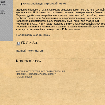
Алпатов, Владимир Михайлович
Изучение японского языка занимало довольно заметное место в научной
деятельности Н. А. Невского, особенно после его возвращения в Ленингр
Однако судьба этих его работ, как и японистических работ вообще, оказа
особенно печальной: большинство их сохранились в виде черновиков,
набросков и фрагментов, а опубликованы были лишь две статьи «От
“Московии” к СССР» и «Представление о радуге как о небесной змее» (об
перепечатываются в настоящем издании), а также начальный курс японс
языка, составленный в соавторстве с Е. М. Колпакчи...
К содержанию сборника...
PDF-файлы
Полный текст статьи
Ключевые слова
история отечественного востоковедения
Невский, Николай Александрович
язык японский