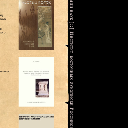
ад.
лась
е
кого