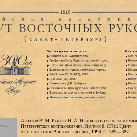
Последние новости
Част
Юбилей С.Л. Бурмистрова
Сконч
График работы Отдела рукописей и до...
Некро
Некролог: Дина Валерьевна Зайцева (1...
Графи
Елисеевские чтения: проблемы корее...
Интер
WMO: том 12, № 1(24), 2026
Выста
ППВ 23/2 (65), 2026
Визит
Скончалась Д.В. Зайцева
Визит 
Лекции С.А. Французова в рамках Летн...
Елисе
Выставка новых поступлений в Библи...
Моног
Монография: Японские древности (ист...
Лекци
Алпатов В. М. Работы Н. А. Невского по японскому язык
Петербургское востоковедение. Выпуск 8. СПб.: Центр
«Петербургское Востоковедение», 1996. С. 385—387.