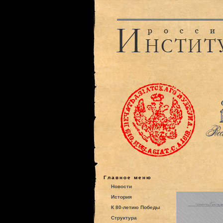
Главное меню
Новости
История
К 80-летию Победы
Структура