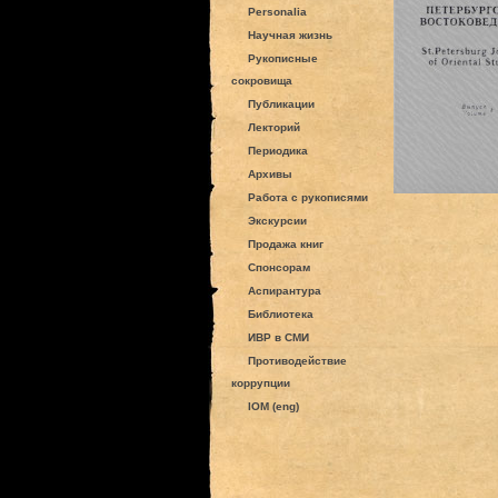
Personalia
Научная жизнь
Рукописные
сокровища
Публикации
Лекторий
Периодика
Архивы
Работа с рукописями
Экскурсии
Продажа книг
Спонсорам
Аспирантура
Библиотека
ИВР в СМИ
Противодействие
коррупции
IOM (eng)