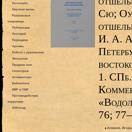
отшель
Personalia
Сю; Оу
Научная жизнь
Рукописные
сокровища
отшель
Публикации
Лекторий
И. А. А
Периодика
Архивы
Петерб
Работа с рукописями
Экскурсии
восток
Продажа книг
Спонсорам
1. СПб.
Аспирантура
Библиотека
Коммер
ИВР в СМИ
Противодействие
«Водол
коррупции
IOM (eng)
76; 77
Алимов, Игорь