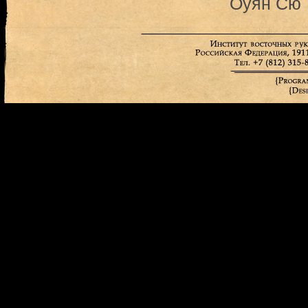
Оуян Сю