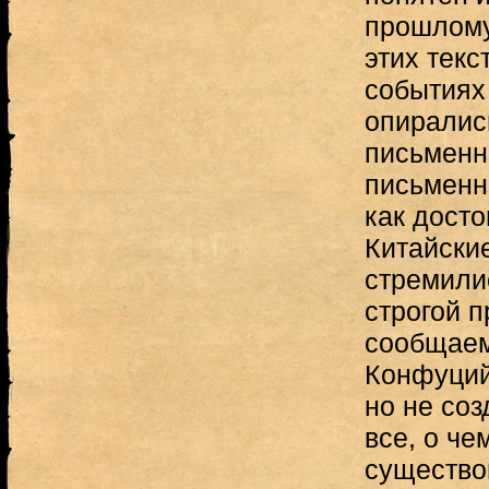
прошлому
этих текс
событиях
опиралис
письменн
письменн
как досто
Китайски
стремилис
строгой 
сообщаем
Конфуций
но не соз
все, о че
существов