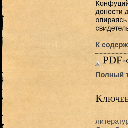
Конфуций
донести 
опираясь
свидетель
К содерж
PDF-
Полный т
Ключев
литерату