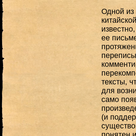
Одной из
китайской
известно
ее письме
протяжен
переписы
комменти
перекомп
тексты, ч
для возни
само поя
произвед
(и подде
существо
понятен и