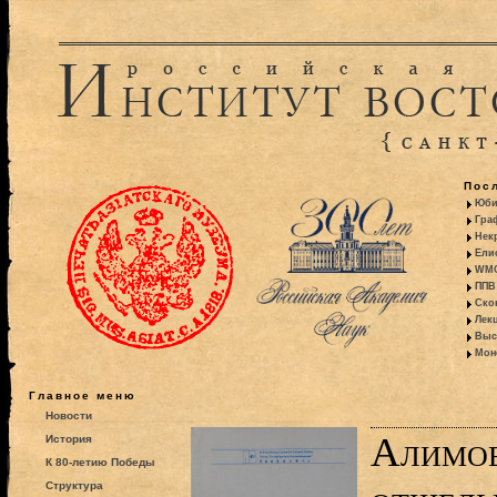
Пос
Юби
Гра
Некр
Ели
WMO:
ППВ 
Ско
Лекц
Выс
Моно
Главное меню
Новости
Алимов
История
К 80-летию Победы
Структура