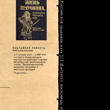
Случайная новость:
Объявления
2–3 октября 2024 г. в ИВР РАН
состоится международная
научная конференция Седьмые
Петербургские монголоведные
чтения. Предлагаем вашему
вниманию программу и
аннотации докладов.
Подробнее...