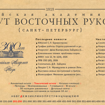
Последние новости
Част
Юбилей С.Л. Бурмистрова
Сконч
График работы Отдела рукописей и до...
Некро
Некролог: Дина Валерьевна Зайцева (1...
Графи
Елисеевские чтения: проблемы корее...
Интер
WMO: том 12, № 1(24), 2026
Выста
ППВ 23/2 (65), 2026
Визит
Скончалась Д.В. Зайцева
Визит 
Лекции С.А. Французова в рамках Летн...
Елисе
Выставка новых поступлений в Библи...
Моног
Монография: Японские древности (ист...
Лекци
::
Алфавитный каталог
::
Тематический каталог
::
Каталоги рукописей
::
::
Переводы
::
Неопубликованные
::
Готовящиеся
::
В печати
::
::
50 последних добавленных
::
Детальный запрос
::
::
Публикации сотрудников за последние 10 лет
::
А
Б
В
Г
Д
Е
Ж
З
И
К
Л
М
Н
О
П
Р
С
Т
У
Ф
Х
Ц
Ч
Ш
Щ
Э
Ю
Я
50
151-200
201-250
251-300
301-350
351-400
401-450
451-500
501-550
551-600
601-650
65