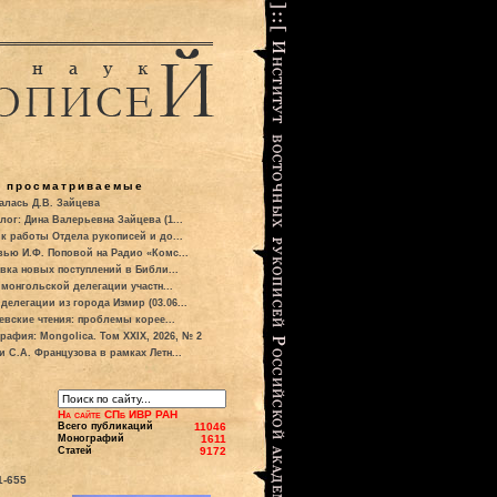
о просматриваемые
алась Д.В. Зайцева
лог: Дина Валерьевна Зайцева (1...
к работы Отдела рукописей и до...
вью И.Ф. Поповой на Радио «Комс...
вка новых поступлений в Библи...
 монгольской делегации участн...
делегации из города Измир (03.06...
евские чтения: проблемы корее...
рафия: Mongolica. Том XXIX, 2026, № 2
и С.А. Французова в рамках Летн...
На сайте СПб ИВР РАН
Всего публикаций
11046
Монографий
1611
Статей
9172
1-655