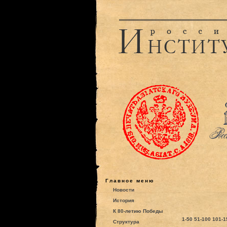
Главное меню
Новости
История
К 80-летию Победы
1-50
51-100
101-1
Структура