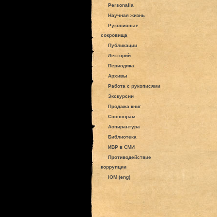
Personalia
Научная жизнь
Рукописные
сокровища
Публикации
Лекторий
Периодика
Архивы
Работа с рукописями
Экскурсии
Продажа книг
Спонсорам
Аспирантура
Библиотека
ИВР в СМИ
Противодействие
коррупции
IOM (eng)