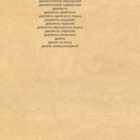
диалектология персидская
диалектология таджикская
диалекты
диалекты арабского
диалекты арабского языка
диалекты курдские
диалекты лурские
диалекты персидского языка
диалекты тюркские
диалекты японского
диалог
диалог культур
диалог межкультурный