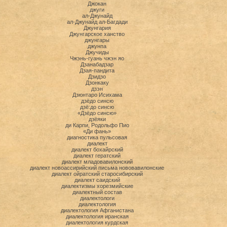
Джокан
джуги
ал-Джунайд
ал-Джунайд ал-Багдади
Джунгария
Джунгарское ханство
джунгары
джунпа
Джучиды
Чжэнь-гуань чжэн яо
Дзанабадзар
Дзая-пандита
Дзидзо
Дзонкаку
дзэн
Дзюнтаро Исихама
дзёдо синсю
дзё:до синсю
«Дзёдо синсю»
дзёяки
ди Карпи, Родольфо Пио
«Ди фань»
диагностика пульсовая
диалект
диалект бохайрский
диалект гератский
диалект младовавилонский
диалект новоассирийский письма нововавилонские
диалект ойратский старосибирский
диалект саидский
диалектизмы хорезмийские
диалектный состав
диалектологи
диалектология
диалектология Афганистана
диалектология иранская
диалектология курдская