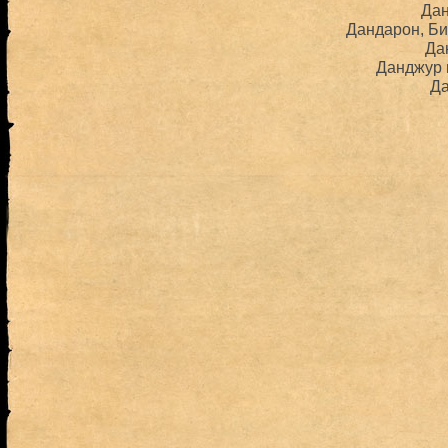
Да
Дандарон, Б
Да
Данджур 
Д