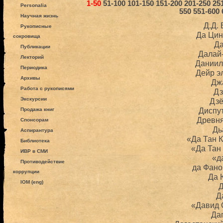
1-50
51-100
101-150
151-200
201-250
25
Personalia
550
551-600
Научная жизнь
Д.Д.
Рукописные
Да Цин
сокровища
Д
Публикации
Далай
Лекторий
Даниил
Периодика
Дейр э
Архивы
Дж
Работа с рукописями
Дз
Экскурсии
Дзё
Диспу
Продажа книг
Древн
Спонсорам
Дь
Аспирантура
«Да Тан 
Библиотека
«Да Тан
ИВР в СМИ
«д
Противодействие
да Фано
коррупции
Да 
IOM (eng)
Д
Д
«Давид 
Да