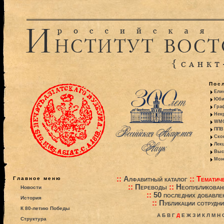
Пос
Ели
Юби
Гра
Некр
WMO:
ППВ 
Ско
Лекц
Выс
Моно
::
Алфавитный каталог
::
Тематиче
Главное меню
::
Переводы
::
Неопубликова
Новости
::
50 последних добавле
История
::
Публикации сотрудни
К 80-летию Победы
А
Б
В
Г
Д
Е
Ж
З
И
К
Л
М
Н
Структура