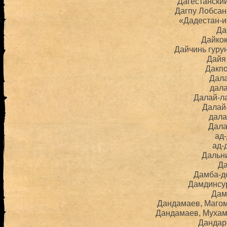
Дагестански
Дагпу Лобса
«Дадестан-и
Да
Дайко
Дайчинь гурун
Дайя
Дакп
Дал
дал
Далай-л
Далай-
дал
Дал
ад
ад-
Дальн
Д
Дамба-д
Дамдинсу
Дам
Дандамаев, Маго
Дандамаев, Муха
Дандар