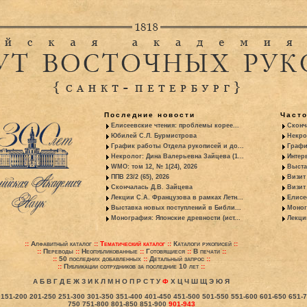
Последние новости
Част
Елисеевские чтения: проблемы корее...
Сконч
Юбилей С.Л. Бурмистрова
Некро
График работы Отдела рукописей и до...
Графи
Некролог: Дина Валерьевна Зайцева (1...
Интер
WMO: том 12, № 1(24), 2026
Выста
ППВ 23/2 (65), 2026
Визит
Скончалась Д.В. Зайцева
Визит 
Лекции С.А. Французова в рамках Летн...
Елисе
Выставка новых поступлений в Библи...
Моног
Монография: Японские древности (ист...
Лекци
::
Алфавитный каталог
::
Тематический каталог
::
Каталоги рукописей
::
::
Переводы
::
Неопубликованные
::
Готовящиеся
::
В печати
::
::
50 последних добавленных
::
Детальный запрос
::
::
Публикации сотрудников за последние 10 лет
::
А
Б
В
Г
Д
Е
Ж
З
И
К
Л
М
Н
О
П
Р
С
Т
У
Ф
Х
Ц
Ч
Ш
Щ
Э
Ю
Я
151-200
201-250
251-300
301-350
351-400
401-450
451-500
501-550
551-600
601-650
651-
750
751-800
801-850
851-900
901-943