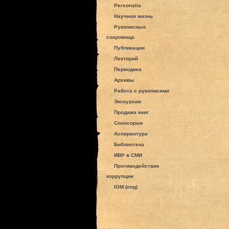
Personalia
Научная жизнь
Рукописные
сокровища
Публикации
Лекторий
Периодика
Архивы
Работа с рукописями
Экскурсии
Продажа книг
Спонсорам
Аспирантура
Библиотека
ИВР в СМИ
Противодействие
коррупции
IOM (eng)