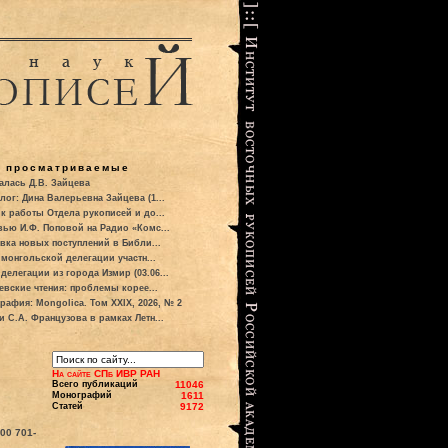
о просматриваемые
алась Д.В. Зайцева
лог: Дина Валерьевна Зайцева (1...
к работы Отдела рукописей и до...
вью И.Ф. Поповой на Радио «Комс...
вка новых поступлений в Библи...
 монгольской делегации участн...
делегации из города Измир (03.06...
евские чтения: проблемы корее...
рафия: Mongolica. Том XXIX, 2026, № 2
и С.А. Французова в рамках Летн...
На сайте СПб ИВР РАН
Всего публикаций
11046
Монографий
1611
Статей
9172
700
701-