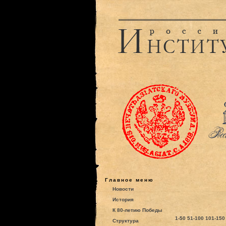
Главное меню
Новости
История
К 80-летию Победы
1-50
51-100
101-150
Структура