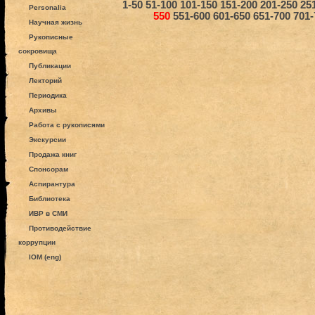
1-50
51-100
101-150
151-200
201-250
25
Personalia
550
551-600
601-650
651-700
701-
Научная жизнь
Рукописные
сокровища
Публикации
Лекторий
Периодика
Архивы
Работа с рукописями
Экскурсии
Продажа книг
Спонсорам
Аспирантура
Библиотека
ИВР в СМИ
Противодействие
коррупции
IOM (eng)