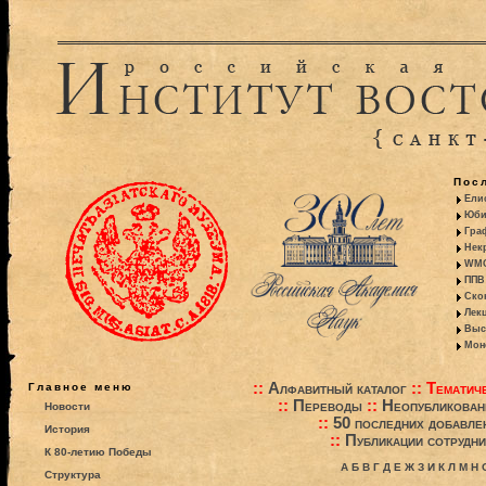
Пос
Ели
Юби
Гра
Некр
WMO:
ППВ 
Ско
Лекц
Выс
Моно
::
Алфавитный каталог
::
Тематиче
Главное меню
::
Переводы
::
Неопубликова
Новости
::
50 последних добавле
История
::
Публикации сотрудни
К 80-летию Победы
А
Б
В
Г
Д
Е
Ж
З
И
К
Л
М
Н
Структура