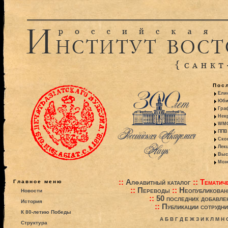
Пос
Ели
Юби
Гра
Некр
WMO:
ППВ 
Ско
Лекц
Выс
Моно
::
Алфавитный каталог
::
Тематиче
Главное меню
::
Переводы
::
Неопубликова
Новости
::
50 последних добавле
История
::
Публикации сотрудни
К 80-летию Победы
А
Б
В
Г
Д
Е
Ж
З
И
К
Л
М
Н
Структура