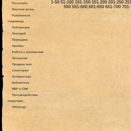
1-50
51-100
101-150
151-200
201-250
25
Personalia
550
551-600
601-650
651-700
701-
Научная жизнь
Рукописные
сокровища
Публикации
Лекторий
Периодика
Архивы
Работа с рукописями
Экскурсии
Продажа книг
Спонсорам
Аспирантура
Библиотека
ИВР в СМИ
Противодействие
коррупции
IOM (eng)