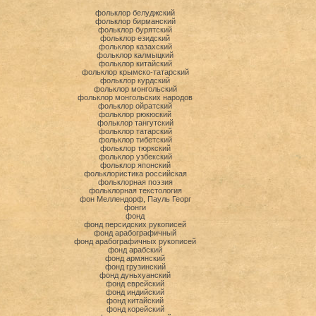
фольклор белуджский
фольклор бирманский
фольклор бурятский
фольклор езидский
фольклор казахский
фольклор калмыцкий
фольклор китайский
фольклор крымско-татарский
фольклор курдский
фольклор монгольский
фольклор монгольских народов
фольклор ойратский
фольклор рюкюский
фольклор тангутский
фольклор татарский
фольклор тибетский
фольклор тюркский
фольклор узбекский
фольклор японский
фольклористика российская
фольклорная поэзия
фольклорная текстология
фон Меллендорф, Пауль Георг
фонги
фонд
фонд персидских рукописей
фонд арабографичный
фонд арабографичных рукописей
фонд арабский
фонд армянский
фонд грузинский
фонд дуньхуанский
фонд еврейский
фонд индийский
фонд китайский
фонд корейский