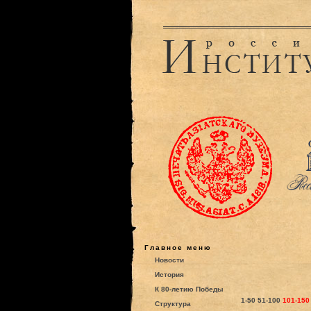
Главное меню
Новости
История
К 80-летию Победы
1-50
51-100
101-150
Структура