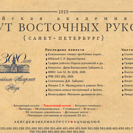
Последние новости
Част
Елисеевские чтения: проблемы корее...
Сконч
Юбилей С.Л. Бурмистрова
Некро
График работы Отдела рукописей и до...
Графи
Некролог: Дина Валерьевна Зайцева (1...
Интер
WMO: том 12, № 1(24), 2026
Выста
ППВ 23/2 (65), 2026
Визит
Скончалась Д.В. Зайцева
Визит 
Лекции С.А. Французова в рамках Летн...
Елисе
Выставка новых поступлений в Библи...
Моног
Монография: Японские древности (ист...
Лекци
::
Алфавитный каталог
::
Тематический каталог
::
Каталоги рукописей
::
::
Переводы
::
Неопубликованные
::
Готовящиеся
::
В печати
::
::
50 последних добавленных
::
Детальный запрос
::
::
Публикации сотрудников за последние 10 лет
::
А
Б
В
Г
Д
Е
Ж
З
И
К
Л
М
Н
О
П
Р
С
Т
У
Ф
Х
Ц
Ч
Ш
Щ
Э
Ю
Я
151-200
201-250
251-300
301-350
351-400
401-450
451-500
501-550
551-600
601-650
651-
750
751-800
801-850
851-900
901-943