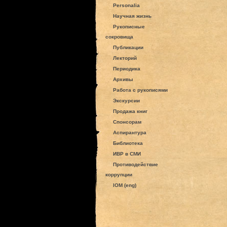
Personalia
Научная жизнь
Рукописные
сокровища
Публикации
Лекторий
Периодика
Архивы
Работа с рукописями
Экскурсии
Продажа книг
Спонсорам
Аспирантура
Библиотека
ИВР в СМИ
Противодействие
коррупции
IOM (eng)