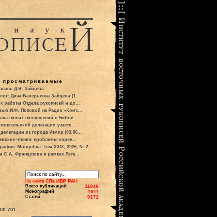
о просматриваемые
алась Д.В. Зайцева
лог: Дина Валерьевна Зайцева (1...
к работы Отдела рукописей и до...
вью И.Ф. Поповой на Радио «Комс...
вка новых поступлений в Библи...
 монгольской делегации участн...
делегации из города Измир (03.06...
евские чтения: проблемы корее...
рафия: Mongolica. Том XXIX, 2026, № 2
и С.А. Французова в рамках Летн...
На сайте СПб ИВР РАН
Всего публикаций
11046
Монографий
1611
Статей
9172
700
701-