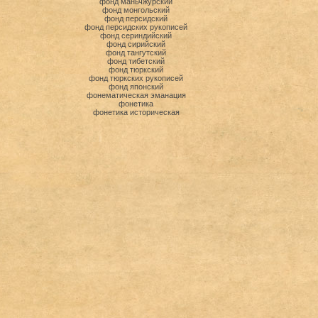
фонд маньчжурский
фонд монгольский
фонд персидский
фонд персидских рукописей
фонд сериндийский
фонд сирийский
фонд тангутский
фонд тибетский
фонд тюркский
фонд тюркских рукописей
фонд японский
фонематическая эманация
фонетика
фонетика историческая