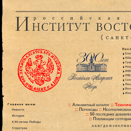
Пос
Ели
Юби
Гра
Некр
WMO:
ППВ 
Ско
Лекц
Выс
Моно
::
Алфавитный каталог
::
Тематиче
Главное меню
::
Переводы
::
Неопубликова
Новости
::
50 последних добавле
История
::
Публикации сотрудни
К 80-летию Победы
А
Б
В
Г
Д
Е
Ж
З
И
К
Л
М
Н
Структура