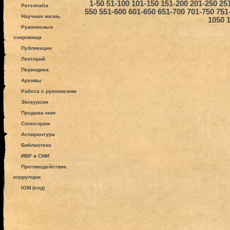
1-50
51-100
101-150
151-200
201-250
25
Personalia
550
551-600
601-650
651-700
701-750
751
Научная жизнь
1050
Рукописные
сокровища
Публикации
Лекторий
Периодика
Архивы
Работа с рукописями
Экскурсии
Продажа книг
Спонсорам
Аспирантура
Библиотека
ИВР в СМИ
Противодействие
коррупции
IOM (eng)