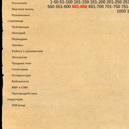
1-50
51-100
101-150
151-200
201-250
25
Personalia
550
551-600
601-650
651-700
701-750
751
Научная жизнь
1050
Рукописные
сокровища
Публикации
Лекторий
Периодика
Архивы
Работа с рукописями
Экскурсии
Продажа книг
Спонсорам
Аспирантура
Библиотека
ИВР в СМИ
Противодействие
коррупции
IOM (eng)