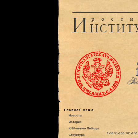
Главное меню
Новости
История
К 80-летию Победы
1-50
51-100
101-150
Структура