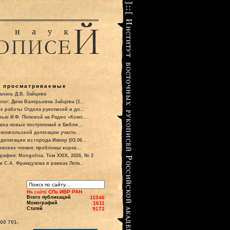
о просматриваемые
алась Д.В. Зайцева
лог: Дина Валерьевна Зайцева (1...
к работы Отдела рукописей и до...
вью И.Ф. Поповой на Радио «Комс...
вка новых поступлений в Библи...
 монгольской делегации участн...
делегации из города Измир (03.06...
евские чтения: проблемы корее...
рафия: Mongolica. Том XXIX, 2026, № 2
и С.А. Французова в рамках Летн...
На сайте СПб ИВР РАН
Всего публикаций
11046
Монографий
1611
Статей
9172
700
701-