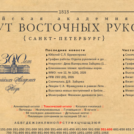
Последние новости
Част
Юбилей С.Л. Бурмистрова
Сконч
График работы Отдела рукописей и до...
Некро
Некролог: Дина Валерьевна Зайцева (1...
Графи
Елисеевские чтения: проблемы корее...
Интер
WMO: том 12, № 1(24), 2026
Выста
ППВ 23/2 (65), 2026
Визит
Скончалась Д.В. Зайцева
Визит 
Лекции С.А. Французова в рамках Летн...
Елисе
Выставка новых поступлений в Библи...
Моног
Монография: Японские древности (ист...
Лекци
::
Алфавитный каталог
::
Тематический каталог
::
Каталоги рукописей
::
::
Переводы
::
Неопубликованные
::
Готовящиеся
::
В печати
::
::
50 последних добавленных
::
Детальный запрос
::
::
Публикации сотрудников за последние 10 лет
::
А
Б
В
Г
Д
Е
Ж
З
И
К
Л
М
Н
О
П
Р
С
Т
У
Ф
Х
Ц
Ч
Ш
Щ
Э
Ю
Я
151-200
201-250
251-300
301-350
351-400
401-450
451-500
501-550
551-600
601-650
651-
750
751-800
801-850
851-900
901-950
951-1000
1001-1050
1051-1064