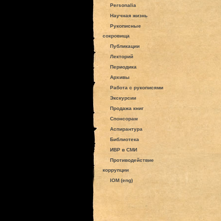
Personalia
Научная жизнь
Рукописные
сокровища
Публикации
Лекторий
Периодика
Архивы
Работа с рукописями
Экскурсии
Продажа книг
Спонсорам
Аспирантура
Библиотека
ИВР в СМИ
Противодействие
коррупции
IOM (eng)