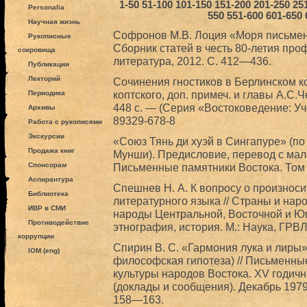
1-50
51-100
101-150
151-200
201-250
25
Personalia
550
551-600
601-650
Научная жизнь
Софронов М.В. Лоция «Моря письмен»
Рукописные
Сборник статей в честь 80-летия про
сокровища
литература, 2012. С. 412―436.
Публикации
Лекторий
Сочинения гностиков в Берлинском ко
коптского, доп. примеч. и главы А.С.
Периодика
448 с. — (Серия «Востоковедение: Уч
Архивы
89329-678-8
Работа с рукописями
Экскурсии
«Союз Тянь ди хуэй в Сингапуре» (п
Продажа книг
Мунши). Предисловие, перевод с мала
Спонсорам
Письменные памятники Востока. Том 1
Аспирантура
Спешнев Н. А. К вопросу о произноси
Библиотека
литературного языка // Страны и нар
ИВР в СМИ
народы Центральной, Восточной и Юг
Противодействие
этнография, история. М.: Наука, ГРВЛ
коррупции
Спирин В. С. «Гармония лука и лиры»
IOM (eng)
философская гипотеза) // Письменны
культуры народов Востока. XV годи
(доклады и сообщения). Декабрь 1979. 
158—163.