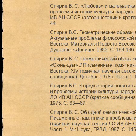
Спирин В. С. «Любовь» и математика
проблемы истории культуры народов 
ИВ АН СССР (автоаннотации и кратки
44.
Спирин В.С. Геометрические образы 
Актуальные проблемы философской 
Востока. Материалы Первого Всесою
Душанбе: «Дониш», 1983. С. 189-196.
Спирин В. С. Геометрический образ «
«Сюнь-цзы» // Письменные памятники
Востока. XIV годичная научная сесс
сообщения). Декабрь 1978 г. Часть 1.
Спирин В.C. К предыстории понятия 
и проблемы истории культуры народов
ЛО ИВ АН СССР (краткие сообщения и
1975. С. 63—67.
Спирин В. С. Об одной семиотической
Письменные памятники и проблемы ис
годичная научная сессия ЛО ИВ АН С
Часть 1. М.: Наука, ГРВЛ, 1987. С. 1