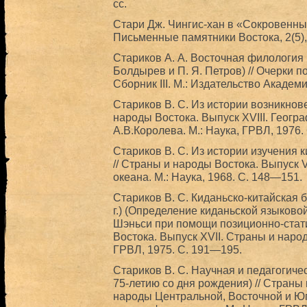
cc.
Стари Дж. Чингис-хан в «Сокровенных
Письменные памятники Востока, 2(5),
Стариков А. А. Восточная филология 
Болдырев и П. Я. Петров) // Очерки п
Сборник III. М.: Издательство Академ
Стариков В. С. Из истории возникнов
народы Востока. Выпуск XVIII. Геогр
А.В.Королева. М.: Наука, ГРВЛ, 1976.
Стариков В. С. Из истории изучения 
// Страны и народы Востока. Выпуск 
океана. М.: Наука, 1968. С. 148—151.
Стариков В. С. Киданьско-китайская 
г.) (Определение киданьской языково
Шэньси при помощи позиционно-стати
Востока. Выпуск XVII. Страны и народ
ГРВЛ, 1975. С. 191—195.
Стариков В. С. Научная и педагогичес
75-летию со дня рождения) // Страны
народы Центральной, Восточной и Юг