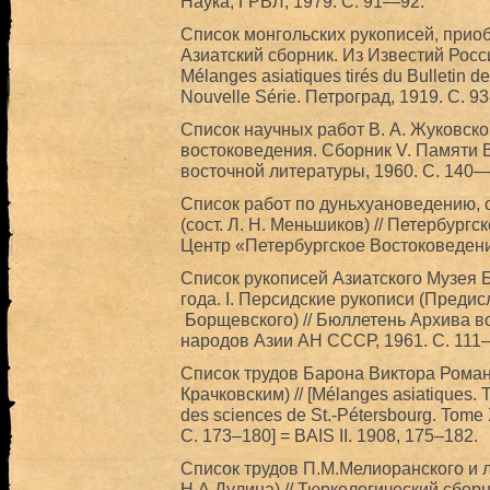
Наука, ГРВЛ, 1979. С. 91—92.
Список монгольских рукописей, приоб
Азиатский сборник. Из Известий Росс
Mélanges asiatiques tirés du Bulletin 
Nouvelle Série. Петроград, 1919. С. 93
Список научных работ В. А. Жуковског
востоковедения. Сборник V. Памяти В
восточной литературы, 1960. С. 140—
Список работ по дуньхуановедению,
(сост. Л. Н. Меньшиков) // Петербургс
Центр «Петербургское Востоковедени
Список рукописей Азиатского Музея 
года. I. Персидские рукописи (Предис
Борщевского) // Бюллетень Архива во
народов Азии АН СССР, 1961. С. 111
Список трудов Барона Виктора Роман
Крачковским) // [Mélanges asiatiques. T
des sciences de St.-Pétersbourg. Tome 
С. 173–180] = BAIS II. 1908, 175–182.
Список трудов П.М.Мелиоранского и 
Н.А.Дулина) // Тюркологический сборн