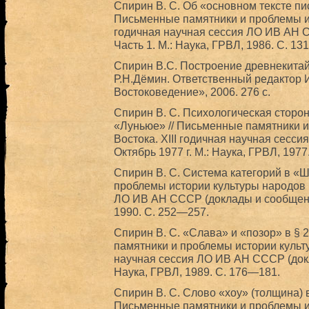
Спирин В. С. Об «основном тексте пис
Письменные памятники и проблемы ис
годичная научная сессия ЛО ИВ АН С
Часть 1. М.: Наука, ГРВЛ, 1986. С. 1
Спирин В.С. Построение древнекитайс
Р.Н.Дёмин. Ответственный редактор 
Востоковедение», 2006. 276 с.
Спирин В. С. Психологическая сторон
«Луньюе» // Письменные памятники и
Востока. XIII годичная научная сесс
Октябрь 1977 г. М.: Наука, ГРВЛ, 1977
Спирин В. С. Система категорий в «Ш
проблемы истории культуры народов В
ЛО ИВ АН СССР (доклады и сообщения)
1990. С. 252—257.
Спирин В. С. «Слава» и «позор» в § 
памятники и проблемы истории культу
научная сессия ЛО ИВ АН СССР (докла
Наука, ГРВЛ, 1989. С. 176—181.
Спирин В. С. Слово «хоу» (толщина) в
Письменные памятники и проблемы ис