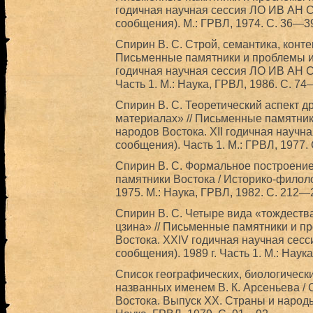
годичная научная сессия ЛО ИВ АН С
сообщения). М.: ГРВЛ, 1974. С. 36—3
Спирин В. С. Строй, семантика, конте
Письменные памятники и проблемы и
годичная научная сессия ЛО ИВ АН С
Часть 1. М.: Наука, ГРВЛ, 1986. С. 74
Спирин В. С. Теоретический аспект д
материалах» // Письменные памятник
народов Востока. XII годичная науч
сообщения). Часть 1. М.: ГРВЛ, 1977.
Спирин В. С. Формальное построени
памятники Востока / Историко-филол
1975. М.: Наука, ГРВЛ, 1982. С. 212—
Спирин В. С. Четыре вида «тождеств
цзина» // Письменные памятники и п
Востока. XXIV годичная научная сес
сообщения). 1989 г. Часть 1. М.: Наук
Список географических, биологическ
названных именем В. К. Арсеньева / С
Востока. Выпуск XX. Страны и народы 