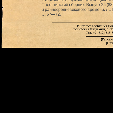
Палестинский сборник. Выпуск 25 (88
и раннесредневекового времени. Л.: 
С. 67—72.