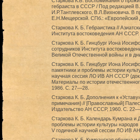
Старкова К.Б. Воспоминания о прожит
гебраиста в СССР / Под редакцией В
И.Р.Тантлевского, В.Л.Вихновича. В 
Е.Н.Мещерской. СПб.: «Европейский До
Старкова К. Б. Гебраистика // Азиат
Института востоковедения АН СССР. М
Старкова К. Б. Гинцбург Иона Иосифо
сотрудников Института востоковеде
Великой Отечественной войны и в дни
Старкова К. Б. Гинцбург Иона Иосифо
памятники и проблемы истории культ
научная сессия ЛО ИВ АН СССР (докла
Материалы по истории отечественного
1986. С. 27—28.
Старкова К. Б. Дополнения к «Уставу
примечания) // [Православный] Палести
Издательство АН СССР, 1960. С. 22—
Старкова К. Б. Календарь Кумрана и 
проблемы истории культуры народов 
V годичной научной сессии ЛО ИВ АН. 
Старкова К. Б. Кумранская община и 