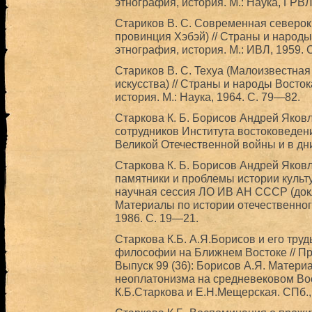
этнография, история. М.: Наука, ГРВЛ
Стариков В. C. Современная северок
провинция Хэбэй) // Страны и народы 
этнография, история. М.: ИВЛ, 1959. 
Стариков В. С. Texya (Малоизвестная
искусства) // Страны и народы Востока
история. М.: Наука, 1964. С. 79—82.
Старкова К. Б. Борисов Андрей Яковл
сотрудников Института востоковеде
Великой Отечественной войны и в дни
Старкова К. Б. Борисов Андрей Яков
памятники и проблемы истории культ
научная сессия ЛО ИВ АН СССР (докла
Материалы по истории отечественного
1986. С. 19—21.
Старкова К.Б. А.Я.Борисов и его тру
философии на Ближнем Востоке // П
Выпуск 99 (36): Борисов А.Я. Матери
неоплатонизма на средневековом Вос
К.Б.Старкова и Е.Н.Мещерская. СПб., 