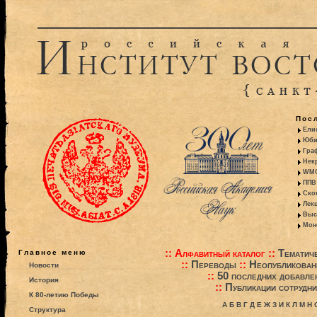
Пос
Ели
Юби
Гра
Некр
WMO:
ППВ 
Ско
Лекц
Выс
Моно
::
Алфавитный каталог
::
Тематиче
Главное меню
::
Переводы
::
Неопубликова
Новости
::
50 последних добавле
История
::
Публикации сотрудни
К 80-летию Победы
А
Б
В
Г
Д
Е
Ж
З
И
К
Л
М
Н
Структура