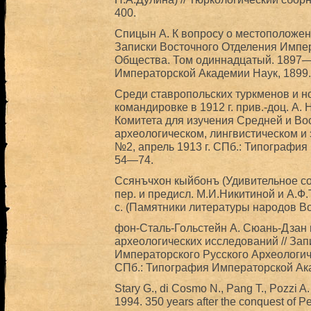
400.
Спицын А. К вопросу о местоположен
Записки Восточного Отделения Импер
Общества. Том одиннадцатый. 1897—
Императорской Академии Наук, 1899.
Среди ставропольских туркменов и но
командировке в 1912 г. прив.-доц. А. 
Комитета для изучения Средней и Вос
археологическом, лингвистическом и 
№2, апрель 1913 г. СПб.: Типография
54—74.
Ссянъчхон кыйбонъ (Удивительное сое
пер. и предисл. М.И.Никитиной и А.Ф.Т
с. (Памятники литературы народов Во
фон-Сталь-Гольстейн А. Сюань-Дзан
археологических исследований // Зап
Императорского Русского Археологич
СПб.: Типография Императорской Ака
Stary G., di Cosmo N., Pang T., Pozzi A.
1994. 350 years after the conquest of 