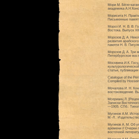
Мори М. Бёгю-каган
академика А.Н.Коно
Морисита Н. Практи
Письменные памятни
Мороз И. Н. В. В. 
Востока. Выпуск XII
Морозов Д. А. Неко
развития арабского
памяти Н. В. Пигул
Морозов Д. А. Три 
Петербургское вост
Москвина И.К. Госу
культурологической
статьи, публикации
Catalogue of the Pers
Compiled by Hossein M
Мочалова И. Н. Кон
востоковедение. Вы
Мсерианц Л. [Рецензи
Записки Восточног
—1905. СПб.: Типо
Мугинов А.М. Истор
М.-Л.: Издательств
Мугинов А. М. Об у
времени // Очерки 
восточной литерату