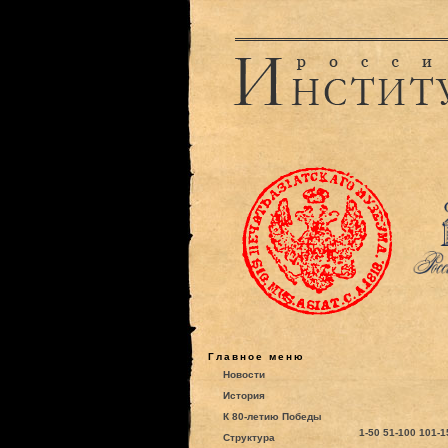
Главное меню
Новости
История
К 80-летию Победы
1-50
51-100
101-1
Структура