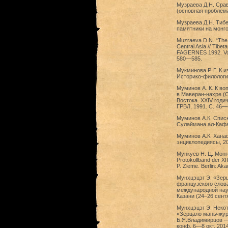
Музраева Д.Н. Сра
(основная проблема
Музраева Д.Н. Тибе
памятники на монго
Muzraeva D.N. “The 
Central Asia // Tibet
FAGERNES 1992. Vol. 
580—585.
Мукминова Р. Г. К 
Историко-филологич
Муминов А. К. К во
в Маверан-нахре (
Востока. XXIV годи
ГРВЛ, 1991. С. 46—
Муминов А.К. Списк
Сулаймана ал-Кафав
Муминов А.К. Ханаф
энциклопедиясы, 201
Мункуев Н. Ц. Монго
Protokollband der XI
P. Zieme. Berlin: Ak
Мунхцэцэг Э. «Зерц
французского слова
международной нау
Казани (24‒26 сентя
Мунхцэцэг Э. Неко
«Зерцало маньчжур
Б.Я.Владимирцов —
конф. 6—8 окт. 2014