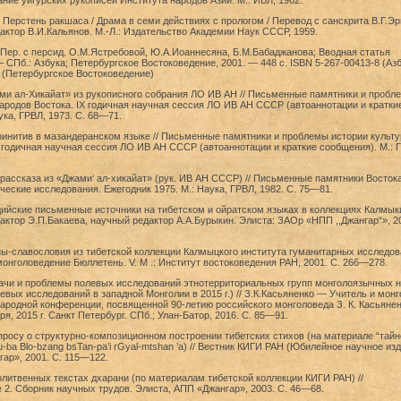
ние уйгурских рукописей Института народов Азии. М.: ИВЛ, 1962.
Перстень ракшаса / Драма в семи действиях с прологом / Перевод с санскрита В.Г.Эр
ктор В.И.Кальянов. М.-Л.: Издательство Академии Наук СССР, 1959.
Пер. с персид. О.М.Ястребовой, Ю.А.Иоаннесяна, Б.М.Бабаджанова; Вводная статья
 СПб.: Азбука; Петербургское Востоковедение, 2001. — 448 с. ISBN 5-267-00413-8 (Азб
 (Петербургское Востоковедение)
ами ал-Хикайат» из рукописного собрания ЛО ИВ АН // Письменные памятники и пробл
ародов Востока. IX годичная научная сессия ЛО ИВ АН СССР (автоаннотации и кратки
ука, ГРВЛ, 1973. С. 68—71.
финитив в мазандеранском языке // Письменные памятники и проблемы истории культ
 годичная научная сессия ЛО ИВ АН СССР (автоаннотации и краткие сообщения). М.: 
 рассказа из «Джами‘ ал-хикайат» (рук. ИВ АН СССР) // Письменные памятники Востока
еские исследования. Ежегодник 1975. М.: Наука, ГРВЛ, 1982. С. 75—81.
ийские письменные источники на тибетском и ойратском языках в коллекциях Калмыки
ктор Э.П.Бакаева, научный редактор А.А.Бурыкин. Элиста: ЗАОр «НПП ,,Джангар“», 2
ны-славословия из тибетской коллекции Калмыцкого института гуманитарных исследов
монголоведение Бюллетень. V. М .: Институт востоковедения РАН, 2001. С. 266—278.
дачи и проблемы полевых исследований этнотерриториальных групп монголоязычных 
евых исследований в западной Монголии в 2015 г.) // З.К.Касьяненко — Учитель и монг
родной конференции, посвященной 90-летию российского монголоведа З. К. Касьянен
я, 2015 г. Санкт Петербург. СПб.; Улан-Батор, 2016. C. 85—91.
просу о структурно-композиционном построении тибетских стихов (на материале “тайн
-ba Blo-bzang bsTan-pa’i rGyal-mtshan ’a) // Вестник КИГИ РАН (Юбилейное научное изд
ар», 2001. С. 115—122.
литвенных текстах дхарани (по материалам тибетской коллекции КИГИ РАН) //
2. Сборник научных трудов. Элиста, АПП «Джангар», 2003. С. 46—68.