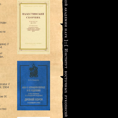
ю
ароды
ксте
ова) //
4.
ыт
ды,
ratur //
. 1904
м IX.
о
ьство