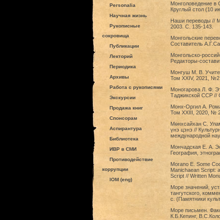
Монголоведение в 
Personalia
Круглый стол (10 ию
Научная жизнь
Наши переводы // M
Рукописные
2003. С. 135-143.
сокровища
Монгольские перево
Составитель А.Г.Са
Публикации
Монгольско-российс
Лекторий
Редакторы-составит
Периодика
Монгуш М. В. Учите
Архивы
Том XXIV, 2021, №2
Работа с рукописями
Моногарова Л. Ф. Э
Таджикской ССР // 
Экскурсии
Монх-Оргил А. Рома
Продажа книг
Том XXIII, 2020, №
Спонсорам
Мөнхсайхан С. Улам
Аспирантура
үнэ цэнэ // Культу
международной науч
Библиотека
Мончадская Е. А. Э
ИВР в СМИ
География, этногра
Противодействие
Morano E. Some Сodi
коррупции
Manichaean Script: a
Script // Written Mo
IOM (eng)
Море значений, уст
тангутского, комме
с. (Памятники куль
Море письмен. Факс
К.Б.Кепинг, В.С.Кол