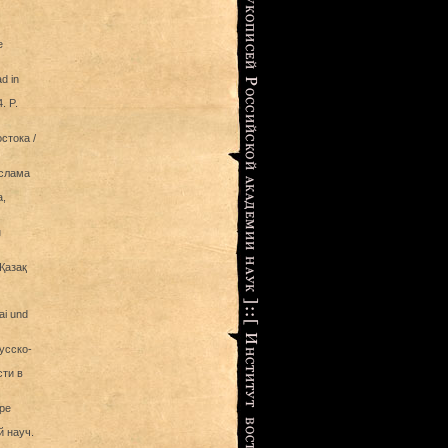
е
d in
. P.
стока /
ислама
а,
н
Қазақ
ai und
усско-
ти в
ре
 науч.