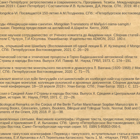
Санкт-Петербурге: ретроспектива и современность. Программа. Тезисы. Международн
ня 2019 г. Санкт-Петербург) / Составители И.В. Кульганек, Д.А. Носов. СПб.: 2019. 48 с
ongolica-VI. Посвящается 150-летию А.М.Позднеева. СПб.: «Петербургское востоковед
ды «Манджушри-нама-сангити». Mongolian Translations of Mañjuśrī-nāma-samgīti /
зыкин. Перевод предисловия на английский А.Шаркёзи. Киото, 2006.
кое научное сотрудничество: от Ученого комитета до Академии наук. Сборник статей 
ели С.Чулуун, Т.И.Юсупова. Улаанбаатар: Издательство ADMON, 2012. 180 с.
ль, открывший мне Шамбалу (Воспоминания об одной лекции Б. И. Кузнецова) // Mongol
. СПб.: Петербургское Востоковедение, 2021. С. 26—29.
тнический состав и этнические процессы в Горно-Бадахшанской автономной области
Страны и народы Востока. Выпуск XVI. Памир. М.: Наука, ГРВЛ, 1973. С. 174—191.
нтизм в творчестве монгольского писателя и драматурга Л. Вангана (1920–1968) // Mon
 2. СПб.: Петербургское Востоковедение, 2020. С. 71—75.
жлалт монгол хэл зүйн бичгүүдийн хэл шинжлэлийн ач холбогдол хийгээд сурвалж би
рное наследие монголов: коллекции рукописей и архивных документов. Сборник докладо
ной конференции. 18—19 апреля 2019 г. Улан-Батор. СПб.; Улан-Батор. 2021 г. С. 121–
схил о Средней Азии // Страны и народы Востока. Выпуск X. Средняя и Центральная Аз
фия, история. М.: Наука, ГРВЛ, 1971. С. 22—26.
cological Remarks on the Сorpus of the Berlin Turfan Manichaean Sogdian Manuscripts in
mong Books, Glossaries, Letters, Booklets, Bilingual and Trilingual Texts, Normal, Bold and 
numents of the Orient, 2(8) 2018. P. 11—38.
ановленных святыми. Факсимиле ксилографа / Издание текста, предисловие, перевод 
нтарий и приложения Е. И. Кычанова. СПб.: Центр «Петербургское Востоковедение», 19
туры Востока: Санкт-Петербургская научная серия. IV). ISBN 5-85803-056-6.
имиле тангутских ксилографов / Перевод с тангутского, вступительные статьи и прил
околова, Е.И.Кычанова и А.П.Терентьева-Катанского. Часть 1. М.: «Наука», ГРВЛ, 1969.