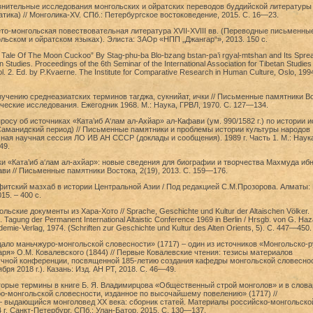
внительные исследования монгольских и ойратских переводов буддийской литературы
тика) // Монголика-XV. СПб.: Петербургское востоковедение, 2015. С. 16—23.
то-монгольская повествовательная литература ХVII-ХVIII вв. (Переводные письменны
льском и ойратском языках). Элиста: ЗАОр «НПП „Джангар“», 2013. 150 с.
Tale Of The Moon Cuckoo” By Stag-phu-ba Blo-bzang bstan-pa’i rgyal-mtshan and Its Sprea
an Studies. Proceedings of the 6th Seminar of the International Association for Tibetan Studies
2. Ed. by P.Kvaerne. The Institute for Comparative Research in Human Culture, Oslo, 1994
изучению среднеазиатских терминов тагджа, сукнийат, ички // Письменные памятники Во
еские исследования. Ежегодник 1968. М.: Наука, ГРВЛ, 1970. С. 127—134.
просу об источниках «Ката’иб А‘лам ал-Ахйар» ал-Кафави (ум. 990/1582 г.) по истории 
Саманидский период) // Письменные памятники и проблемы истории культуры народов
чная научная сессия ЛО ИВ АН СССР (доклады и сообщения). 1989 г. Часть 1. М.: Наук
49.
и «Ката’иб а‘лам ал-ахйар»: новые сведения для биографии и творчества Махмуда иб
и // Письменные памятники Востока, 2(19), 2013. С. 159—176.
итский мазхаб в истории Центральной Азии / Под редакцией С.М.Прозорова. Алматы: 
5. – 400 с.
льские документы из Хара-Хото // Sprache, Geschichte und Kultur der Altaischen Völker.
I. Tagung der Permanent International Altaistic Conference 1969 in Berlin / Hrsgb. von G. Haz
ademie-Verlag, 1974. (Schriften zur Geschichte und Kultur des Alten Orients, 5). С. 447—450.
ало маньчжуро-монгольской словесности» (1717) – один из источников «Монгольско-р
ря» О.М. Ковалевского (1844) // Первые Ковалевские чтения: тезисы материалов
чной конференции, посвященной 185-летию создания кафедры монгольской словеснос
бря 2018 г.). Казань: Изд. АН РТ, 2018. С. 46—49.
торые термины в книге Б. Я. Владимирцова «Общественный строй монголов» и в слова
о-монгольской словесности, изданное по высочайшему повелению» (1717) //
 выдающийся монголовед ХХ века: сборник статей. Материалы российско-монгольской
 г. Санкт-Петербург. СПб.; Улан-Батор, 2015. С. 130—137.