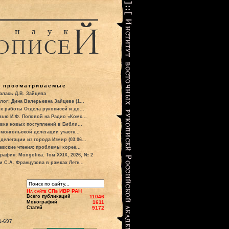
о просматриваемые
алась Д.В. Зайцева
лог: Дина Валерьевна Зайцева (1...
к работы Отдела рукописей и до...
вью И.Ф. Поповой на Радио «Комс...
вка новых поступлений в Библи...
 монгольской делегации участн...
делегации из города Измир (03.06...
евские чтения: проблемы корее...
рафия: Mongolica. Том XXIX, 2026, № 2
и С.А. Французова в рамках Летн...
На сайте СПб ИВР РАН
Всего публикаций
11046
Монографий
1611
Статей
9172
1-697