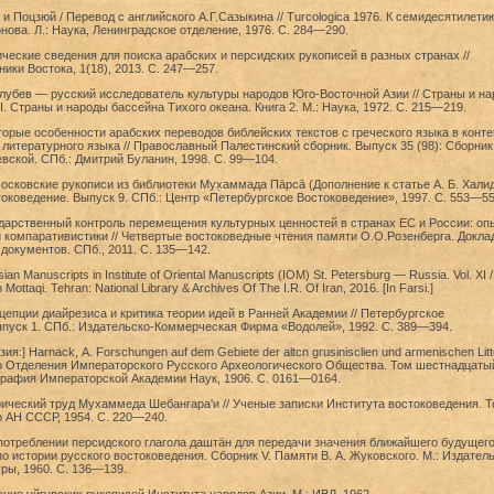
 и Поцзюй / Перевод с английского А.Г.Сазыкина // Turcologica 1976. К семидесятилети
нова. Л.: Наука, Ленинградское отделение, 1976. С. 284—290.
ческие сведения для поиска арабских и персидских рукописей в разных странах //
ки Востока, 1(18), 2013. С. 247—257.
Голубев — русский исследователь культуры народов Юго-Восточной Азии // Страны и н
I. Страны и народы бассейна Тихого океана. Книга 2. М.: Наука, 1972. С. 215—219.
торые особенности арабских переводов библейских текстов с греческого языка в конте
 литературного языка // Православный Палестинский сборник. Выпуск 35 (98): Сборник
евской. СПб.: Дмитрий Буланин, 1998. С. 99—104.
московские рукописи из библиотеки Мух̣аммада Пāрсā (Дополнение к статье А. Б. Халид
оковедение. Выпуск 9. СПб.: Центр «Петербургское Востоковедение», 1997. С. 553—55
дарственный контроль перемещения культурных ценностей в странах ЕС и России: оп
 компаративистики // Четвертые востоковедные чтения памяти О.О.Розенберга. Докла
 документов. СПб., 2011. С. 135—142.
ian Manuscripts in Institute of Oriental Manuscripts (IOM) St. Petersburg — Russia. Vol. XI /
ottaqi. Tehran: National Library & Archives Of The I.R. Of Iran, 2016. [In Farsi.]
цепции диайрезиса и критика теории идей в Ранней Академии // Петербургское
пуск 1. СПб.: Издательско-Коммерческая Фирма «Водолей», 1992. С. 389—394.
я:] Harnack, А. Forschungen auf dem Gebiete der altcn grusinisclien und armenischen Litte
о Отделения Императорского Русского Археологического Общества. Том шестнадцатый
графия Императорской Академии Наук, 1906. С. 0161—0164.
ический труд Мухаммеда Шебангара'и // Ученые записки Института востоковедения. То
о АН СССР, 1954. С. 220—240.
потреблении персидского глагола даштӓн для передачи значения ближайшего будущег
по истории русского востоковедения. Сборник V. Памяти В. А. Жуковского. М.: Издател
ры, 1960. С. 136—139.