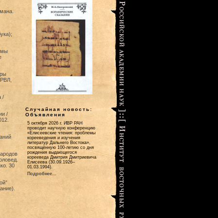
мана.
ука);
емы
е
уры
ГРВЛ,
 /
Случайная новость:
и /
Объявления
012.
5 октября 2026 г. ИВР РАН
проводит научную конференцию
«Елисеевские чтения: проблемы
аний
корееведения и изучения
литератур Дальнего Востока»,
посвящённую 100-летию со дня
рождения выдающегося
народов
корееведа Дмитрия Дмитриевича
оловед.
Елисеева (30.09.1926–
ко. 30
01.03.1994).
Подробнее...
ой”
ание).