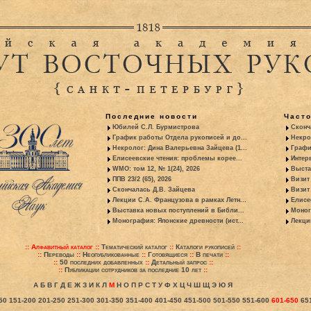
Последние новости
Част
Юбилей С.Л. Бурмистрова
Сконч
График работы Отдела рукописей и до...
Некро
Некролог: Дина Валерьевна Зайцева (1...
Графи
Елисеевские чтения: проблемы корее...
Интер
WMO: том 12, № 1(24), 2026
Выста
ППВ 23/2 (65), 2026
Визит
Скончалась Д.В. Зайцева
Визит 
Лекции С.А. Французова в рамках Летн...
Елисе
Выставка новых поступлений в Библи...
Моног
Монография: Японские древности (ист...
Лекци
::
Алфавитный каталог
::
Тематический каталог
::
Каталоги рукописей
::
::
Переводы
::
Неопубликованные
::
Готовящиеся
::
В печати
::
::
50 последних добавленных
::
Детальный запрос
::
::
Публикации сотрудников за последние 10 лет
::
А
Б
В
Г
Д
Е
Ж
З
И
К
Л
М
Н
О
П
Р
С
Т
У
Ф
Х
Ц
Ч
Ш
Щ
Э
Ю
Я
50
151-200
201-250
251-300
301-350
351-400
401-450
451-500
501-550
551-600
601-650
65