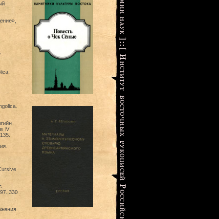
ый
.
ение»,
/
ica.
golica.
чгийн
в IV
135.
ия.
Cursive
с
97. 330
ожения