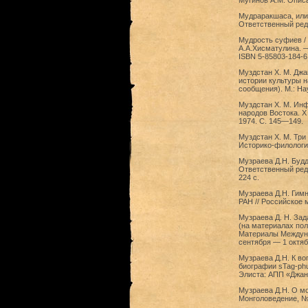
Мугинов А.М. Описа
Мудраракшаса, или 
Ответственный реда
Мудрость суфиев / 
А.А.Хисматулина. —
ISBN 5-85803-184-6
Муздстан Х. М. Дж
истории культуры н
сообщения). М.: На
Муздстан Х. М. Ин
народов Востока. X
1974. С. 145—149.
Муздстан X. М. Три
Историко-филологич
Музраева Д.Н. Будд
Ответственный реда
224 с.
Музраева Д.Н. Гим
РАН // Российское 
Музраева Д. Н. За
(на материалах пол
Материалы Междуна
сентября — 1 октябр
Музраева Д.Н. К во
биографии sTag-phu
Элиста: АПП «Джанг
Музраева Д.Н. О мо
Монголоведение, № 