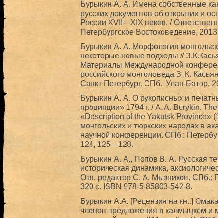
Бурыкин А. А. Имена собственные ка
русских документов об открытии и о
России XVII—XIX веков. / Ответствен
Петербургское Востоковедение, 2013. 
Бурыкин А. А. Морфология монгольски
некоторые новые подходы // З.К.Кась
Материалы Международной конферен
российского монголоведа З. К. Касьян
Санкт Петербург. СПб.; Улан-Батор, 2
Бурыкин А. А. О рукописных и печат
провинции» 1794 г. / A. A. Burykin. The
«Description of the Yakutsk Province»
монгольских и тюркских народах в а
научной конференции. СПб.: Петербу
124, 125—128.
Бурыкин А. А., Попов В. А. Русская т
историческая динамика, аксиологичес
Отв. редактор С. А. Мызников. СПб.:
320 с. ISBN 978-5-85803-542-8.
Бурыкин А.А. [Рецензия на кн.:] Ома
членов предложения в калмыцком и м