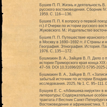
Бушев П. П. Жизнь и деятельность В. 
русского востоковедения. Сборник IV
1959. С. 116—136.
Бушев П. П. К вопросу о первой поез
гг.) // Очерки по истории русского во
Жуковского. М.: Издательство восточ
Бушев П. П. Путешествие иранского 
в Москву в 1690–1692 гг. // Страны и 
География. Этнография. История. Пам
1976. С. 135—172.
Бушмакин В. А., Зайцев В. П. Дело о
истории Приморского края конца XIX в.
47–59. DOI 10.31696/2072-5795-2025-2
Бушмакин В. А., Зайцев В. П. «Запис
забытый источник по истории Владиво
исследования. 2025. № 1. С. 95–111. 
Бушуев Е. С. «Абхишека-нирукти» в к
литературы: Содержательные особен
трактата // Вестник Санкт-Петербургс
Востоковедение и африканистика. Т. 1