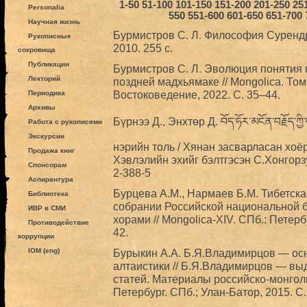
1-50
51-100
101-150
151-200
201-250
25
Personalia
550
551-600
601-650
651-700
Научная жизнь
Бурмистров С. Л. Философия Сурендр
Рукописные
2010. 255 с.
сокровища
Публикации
Бурмистров С. Л. Эволюция понятия п
Лекторий
поздней мадхьямаке // Mongolica. То
Востоковедение, 2022. С. 35–44.
Периодика
Архивы
Бүрнээ Д., Энхтөр Д. བོད་ཧོར་མངོན་བརྗོད་ཀ
Работа с рукописями
Экскурсии
нэрийн толь / Хянан засварласан хоё
Продажа книг
Хэвлэлийн эхийг бэлтгэсэн С.Хонгорз
Спонсорам
2-388-5
Аспирантура
Бурцева А.М., Нармаев Б.М. Тибетска
Библиотека
собрании Российской национальной б
ИВР в СМИ
хорами // Mongolica-XIV. СПб.: Петер
Противодействие
42.
коррупции
IOM (eng)
Бурыкин А.А. Б.Я.Владимирцов — ос
алтаистики // Б.Я.Владимирцов — вы
статей. Материалы российско-монгольс
Петербург. СПб.; Улан-Батор, 2015. С