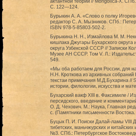
актантной теории // Mongolica-X. СПб
С. 122—124.
Бурыкин А. А. «Слово о полку Игореве
редактор С. А. Мызников. СПб.: Петер
ISBN 978-5-85803-502-2.
Бурыкина Н. Н., Измайлова М. М. Не
кишлака Джугары Бухарского округа 
округа Узбекской СССР // Записки Ко
Музее АН СССР. Том V. Л.: Издатель
549.
«Мы оба работаем для России, для н
Н.Н. Кроткова из архивных собраний 
текстаи примечания М.Д.Бухарина // S
истории, филологии, искусства и мате
Бухарский вакф ХIII в. Факсимиле / И
персидского, введение и комментарий 
О. Д. Чехович. М.: Наука, Главная ре
с. (Памятники письменности Востока. L
Буцык П. И. Поиски Далай-ламы VIII 
тибетских, маньчжурских и китайских и
№3. СПб.: Петербургское Востоковеде