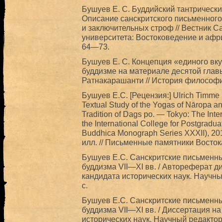
Бушуев Е. С. Буддийский тантрически
Описание санскритского письменного
и заключительных строф // Вестник С
университета: Востоковедение и африк
64—73.
Бушуев Е. С. Концепция «единого вк
буддизме на материале десятой гла
Ратнакарашанти // История философии
Бушуев Е.С. [Рецензия:] Ulrich Timme 
Textual Study of the Yogas of Nāropa a
Tradition of Dags po. — Tokyo: The Intern
the International College for Postgradua
Buddhica Monograph Series XXXII), 201
илл. // Письменные памятники Востока
Бушуев Е.С. Санскритские письменны
буддизма VII—XI вв. / Автореферат д
кандидата исторических наук. Научны
с.
Бушуев Е.С. Санскритские письменны
буддизма VII—XI вв. / Диссертация н
исторических наук. Научный редактор 