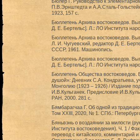
Бюлер Г. Руководство к элементарному
П.В.Эрнштедта и А.А.Сталь-Гольстейн
1923, 157 с.
Бюллетень Архива востоковедов. Выпус
Д. Е. Бертельс]. Л.: ЛО Института н
Бюллетень Архива востоковедов. Вып
Л. И. Чугуевский, редактор Д. Е. Бер
СССР, 1961. Машинопись.
Бюллетень Архива востоковедов. Выпус
Д. Е. Бертельс]. Л.: ЛО Института н
Бюллетень Общества востоковедов. В
душой»: Дневник С.А. Кондратьева, у
Монголию (1923 – 1926) / Издание п
И.В.Кульганек. Предисловие И.В.Куль
РАН, 2000. 281 с.
Бямбарагчаа Г. Об одной из традицион
Том XXIII, 2020, № 1. СПб.: Петербур
Бяньвэнь о воздаянии за милости (ру
Института востоковедения). Ч. 1 / Фа
перевод с китайского, комментарий и