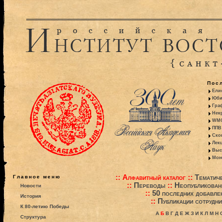
Пос
Ели
Юби
Гра
Некр
WMO:
ППВ 
Ско
Лекц
Выс
Моно
::
Алфавитный каталог
::
Тематиче
Главное меню
::
Переводы
::
Неопубликова
Новости
::
50 последних добавле
История
::
Публикации сотрудни
К 80-летию Победы
А
Б
В
Г
Д
Е
Ж
З
И
К
Л
М
Н
Структура