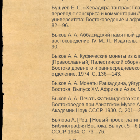
Бушуев Е. С. «Хеваджра-тантра»: Гл
перевод с санскрита и комментарии /
университета: Востоковедение и африк
82—96.
Быков A. А. Аббасидский памятный ди
востоковедение. IV. М.; Л.: Издатель
90.
Быков A. А. Куфические монеты из кла
[Православный] Палестинский сборник
Востока древнего и раннесредневеков
отделение, 1974. С. 136—143.
Быков А. А. Монеты Рашаддина, уйгур
Востока. Выпуск XV. Африка и Азия. М
Быков А. А. Печать Фатимидского хал
Востоковедов при Азиатском Музее А
Академии Наук СССР, 1930. С. 201—2
Былова А. [Рец.:] Новый проект лати
Библиография Востока. Выпуск 5—6 (1
СССР, 1934. С. 73—76.