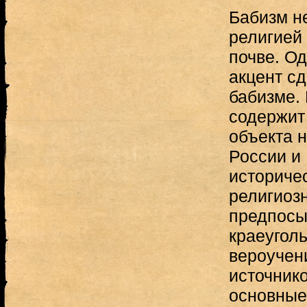
Бабизм н
религией 
почве. Од
акцент с
бабизме.
содержит
объекта н
России и
историчес
религиоз
предпосы
краеугол
вероучен
источнико
основные