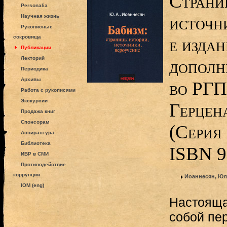
Страни
Personalia
источни
Научная жизнь
Рукописные
сокровища
е издан
Публикации
Лекторий
дополн
Периодика
Архивы
во РГП
Работа с рукописями
Экскурсии
Герцена
Продажа книг
Спонсорам
(Серия
Аспирантура
Библиотека
ISBN 9
ИВР в СМИ
Противодействие
коррупции
Иоаннесян, Юл
IOM (eng)
Настояща
собой пе