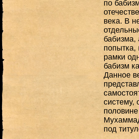
по бабиз
отечеств
века. В н
отдельны
бабизма,
попытка, 
рамки од
бабизм ка
Данное в
представ
самостоя
систему, 
половине
Мухаммад
под титул