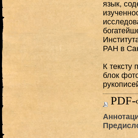
язык, сод
изученно
исследов
богатейш
Институт
РАН в Сан
К тексту 
блок фот
рукописей
PDF-
Аннотаци
Предисл