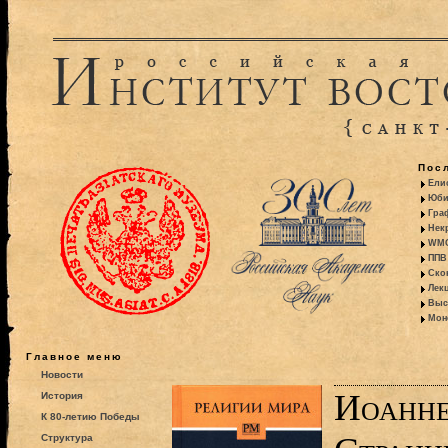
Пос
Ели
Юби
Гра
Некр
WMO:
ППВ 
Ско
Лекц
Выс
Моно
Главное меню
Новости
Иоанне
История
К 80-летию Победы
Структура