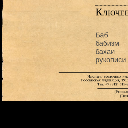
Ключев
Баб
бабизм
бахаи
рукописи