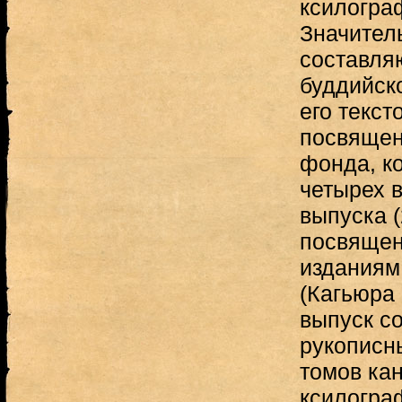
ксилогра
Значител
составляю
буддийск
его текст
посвящен
фонда, ко
четырех 
выпуска (
посвящен
изданиям
(Кагьюра 
выпуск с
рукописн
томов ка
ксилогра