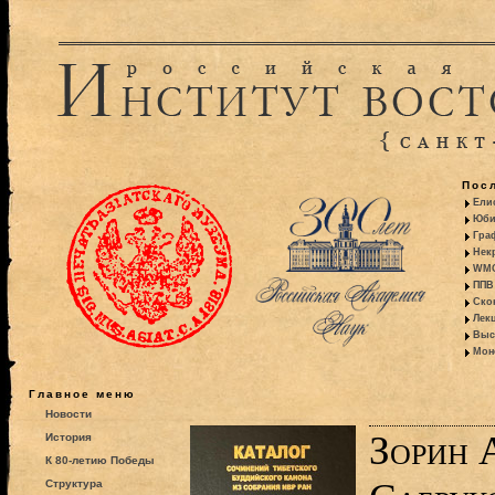
Пос
Ели
Юби
Гра
Некр
WMO:
ППВ 
Ско
Лекц
Выс
Моно
Главное меню
Новости
Зорин А
История
К 80-летию Победы
Структура