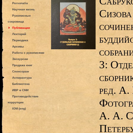
Сабруко
Personalia
Сизова
Научная жизнь
Рукописные
сокровища
сочине
Публикации
Лекторий
буддий
Периодика
Архивы
собран
Работа с рукописями
Экскурсии
3: Отд
Продажа книг
Спонсорам
сборник
Аспирантура
Библиотека
ред. А.
ИВР в СМИ
Противодействие
Фотогр
коррупции
IOM (eng)
А. А. С
Петерб