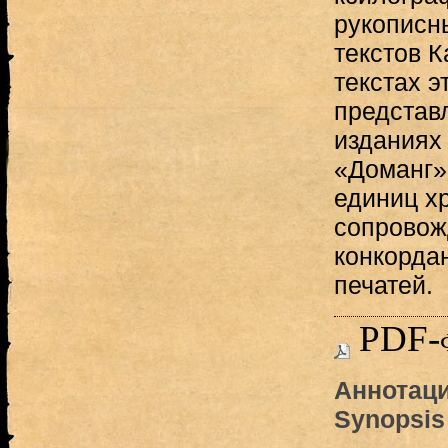
рукописн
текстов 
текстах э
представл
изданиях
«Доманг» 
единиц х
сопровож
конкорда
печатей.
PDF-
Аннотаци
Synopsis