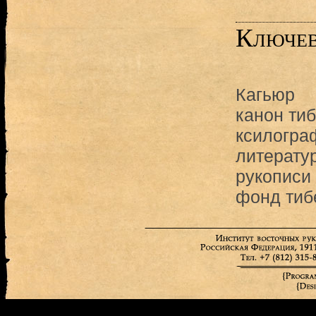
Ключев
Кагьюр
канон тиб
ксилогра
литерату
рукописи 
фонд тиб