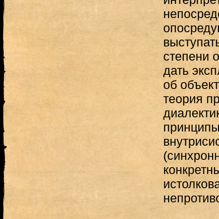
непосред
опосреду
выступат
степени 
дать экс
об объек
теория п
диалекти
принципы
внутриси
(синхрон
конкретн
истолков
непротив