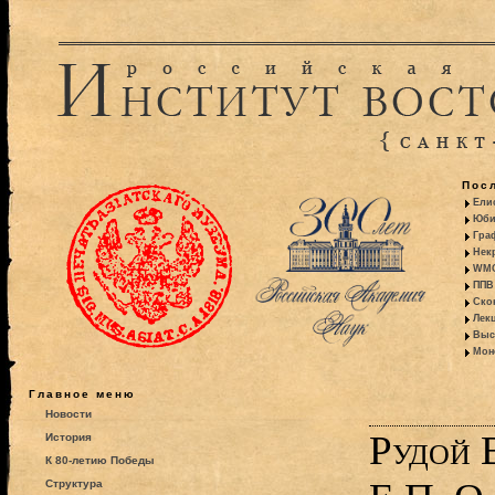
Пос
Ели
Юби
Гра
Некр
WMO:
ППВ 
Ско
Лекц
Выс
Моно
Главное меню
Новости
Рудой 
История
К 80-летию Победы
Структура