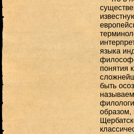
существе
известну
европейс
терминол
интерпре
языка ин
философс
понятия к
сложнейш
быть осоз
называем
филологи
образом, 
Щербатск
классиче