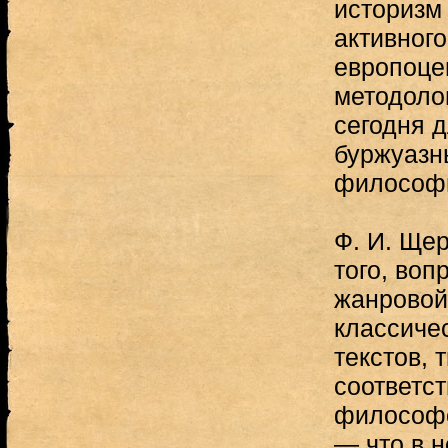
историзм
активног
европоце
методолог
сегодня д
буржуазн
философ
Ф. И. Щер
того, воп
жанровой
классиче
текстов, 
соответс
философс
— что в 