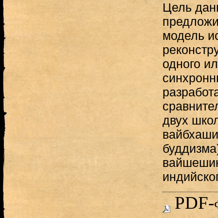
Цель дан
предложи
модель и
реконстр
одного ил
синхронн
разработа
сравнител
двух шко
вайбхаши
буддизма)
вайшешик
индийско
PDF-