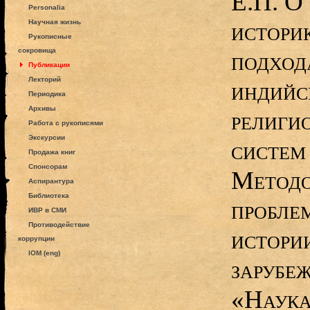
Е.П. О
Personalia
истори
Научная жизнь
Рукописные
сокровища
подход
Публикации
Лекторий
индийс
Периодика
Архивы
религи
Работа с рукописями
Экскурсии
систем 
Продажа книг
Спонсорам
Методо
Аспирантура
Библиотека
пробле
ИВР в СМИ
Противодействие
истори
коррупции
IOM (eng)
зарубе
«Наука