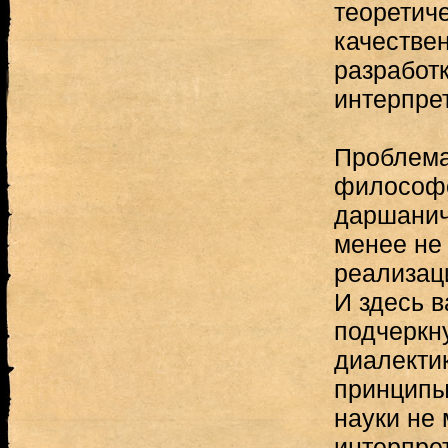
теоретич
качествен
разработ
интерпре
Проблема
философс
даршанич
менее не
реализац
И здесь в
подчеркн
диалекти
принципы
науки не
интерпре