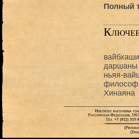
Полный т
Ключев
вайбхаши
даршаны
ньяя-вай
философи
Хинаяна