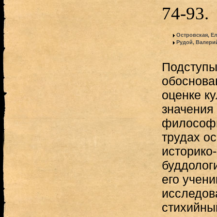
74-93.
Островская, Е
Рудой, Валери
Подступы
обоснова
оценке ку
значения
философи
трудах о
историко
буддологи
его учен
исследов
стихийны