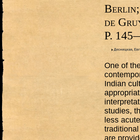
Berlin
de Gru
P. 145
Десницкая, Ев
One of th
contempor
Indian cul
appropria
interpretat
studies, 
less acute
traditiona
are provi