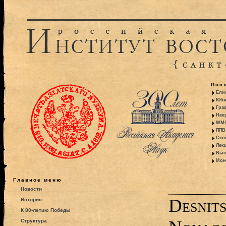
Пос
Ели
Юби
Гра
Некр
WMO:
ППВ 
Ско
Лекц
Выс
Моно
Главное меню
Новости
Desnits
История
К 80-летию Победы
Структура