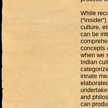
While reco
(“insider”
culture, e
can be int
comprehen
concepts 
when we s
Indian cul
categorize
innate mea
elaborated
undertake 
and philos
can produ