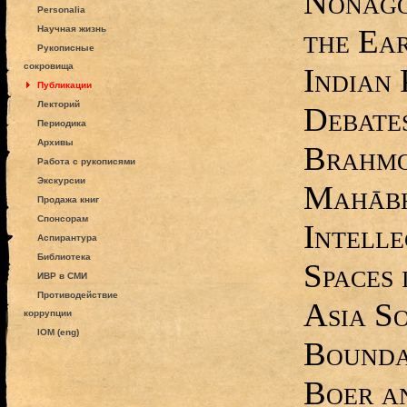
Nonagon
Personalia
the Ear
Научная жизнь
Рукописные
сокровища
Indian 
Публикации
Лекторий
Debate
Периодика
Архивы
Brahmo
Работа с рукописями
Экскурсии
Mahābh
Продажа книг
Спонсорам
Intelle
Аспирантура
Библиотека
Spaces 
ИВР в СМИ
Противодействие
Asia S
коррупции
IOM (eng)
Boundar
Boer an