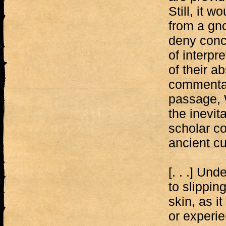
Still, it w
from a gno
deny con
of interpr
of their a
commentari
passage, 
the inevit
scholar co
ancient cu
[. . .] Un
to slippin
skin, as i
or experie