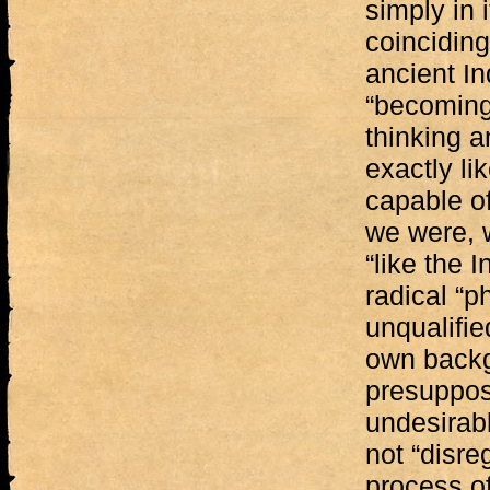
simply in i
coinciding
ancient I
“becoming 
thinking a
exactly li
capable of
we were, 
“like the 
radical “p
unqualifie
own back
presupposi
undesirab
not “disre
process o