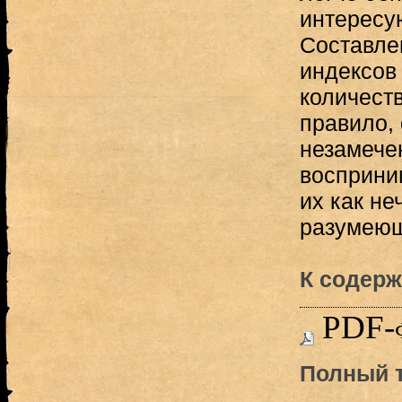
интересу
Составле
индексов 
количеств
правило,
незамече
восприни
их как не
разумеющ
К содерж
PDF-
Полный т