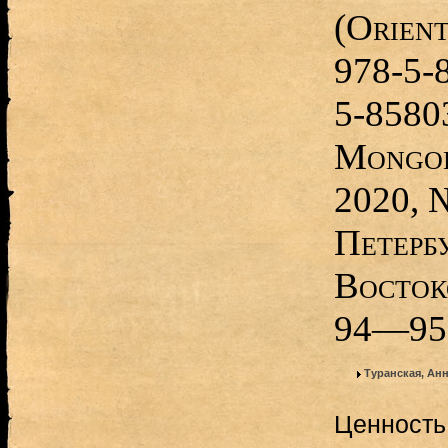
(Orient
978-5-
5-85803
Mongol
2020, №
Петерб
Восток
94—95
Туранская, Ан
Ценность 