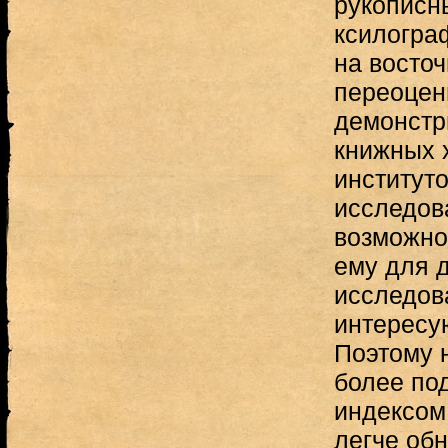
рукописны
ксилогра
на восто
переоцен
демонстр
книжных 
институт
исследов
возможно
ему для 
исследов
интересу
Поэтому 
более по
индексом 
легче об