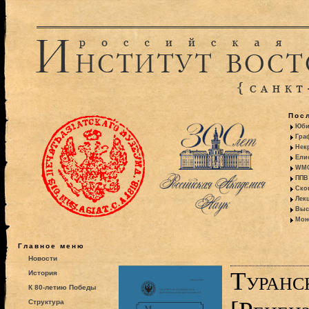
Пос
Юби
Гра
Некр
Ели
WMO:
ППВ 
Ско
Лекц
Выс
Моно
Главное меню
Новости
Туранс
История
К 80-летию Победы
Структура