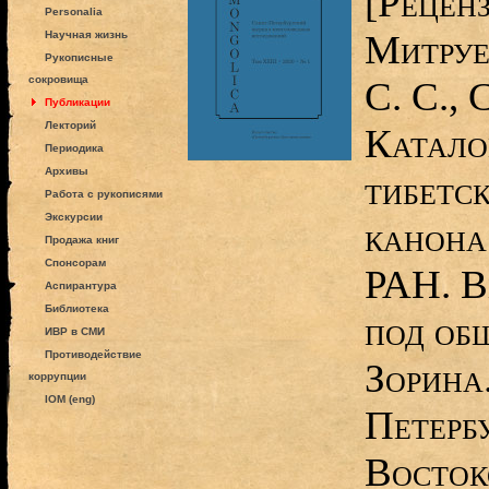
[Реценз
Personalia
Митруев
Научная жизнь
Рукописные
сокровища
С. С., 
Публикации
Лекторий
Катало
Периодика
Архивы
тибетс
Работа с рукописями
Экскурсии
канона
Продажа книг
Спонсорам
РАН. В
Аспирантура
Библиотека
под общ
ИВР в СМИ
Противодействие
Зорина
коррупции
IOM (eng)
Петерб
Bосток