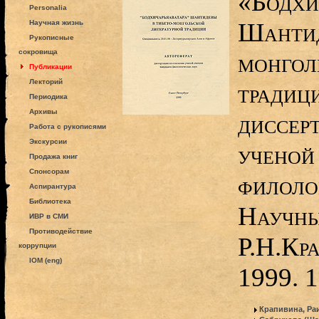
«Бодхи
Personalia
Шантид
Научная жизнь
Рукописные
сокровища
монгол
Публикации
Лекторий
традици
Периодика
Архивы
диссер
Работа с рукописями
Экскурсии
ученой
Продажа книг
Спонсорам
филоло
Аспирантура
Библиотека
Научны
ИВР в СМИ
Противодействие
Р.Н.Кр
коррупции
IOM (eng)
1999. 1
Крапивина, Ра