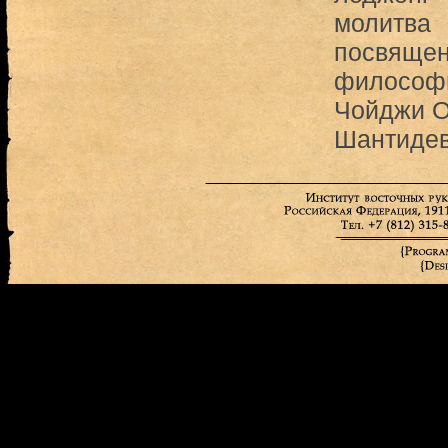
молитва
посвящен
философи
Чойджи О
Шантиде