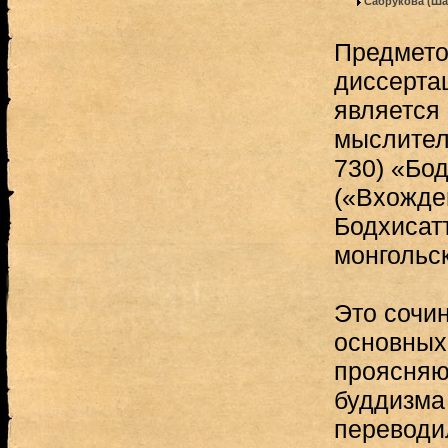
Сабрукова (Ша
Предмето
диссерта
является
мыслител
730) «Бо
(«Вхожде
Бодхисатт
монгольс
Это сочин
основных
проясняю
буддизма
переводи