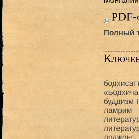
Монголии
PDF-
Полный т
Ключев
бодхисат
«Бодхича
буддизм 
ламрим
литерату
литерату
лоджонг