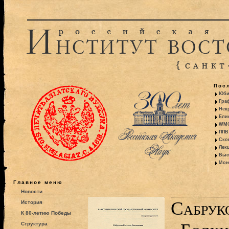
Пос
Юби
Гра
Некр
Ели
WMO:
ППВ 
Ско
Лекц
Выс
Моно
Главное меню
Новости
Сабрук
История
К 80-летию Победы
Структура