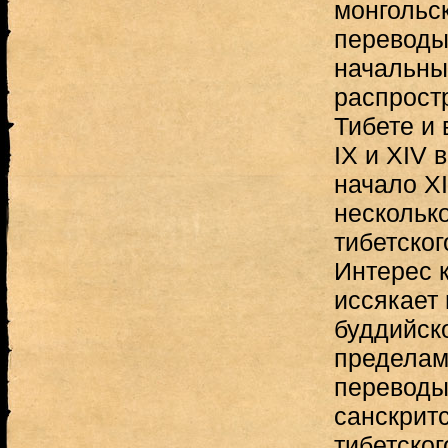
монгольс
переводы
начальны
распрост
Тибете и 
IX и XIV 
начало XI
нескольк
тибетског
Интерес 
иссякает 
буддийско
пределам
переводы 
санскритс
тибетског