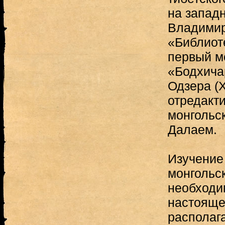
на западн
Владимир
«Библиот
первый м
«Бодхича
Одзера (XI
отредакти
монгольс
Далаем.
Изучение 
монгольс
необходи
настояще
располаг