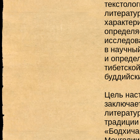
текстолог
литерату
характери
определя
исследов
в научны
и определ
тибетской
буддийск
Цель нас
заключае
литерату
традиции
«Бодхича