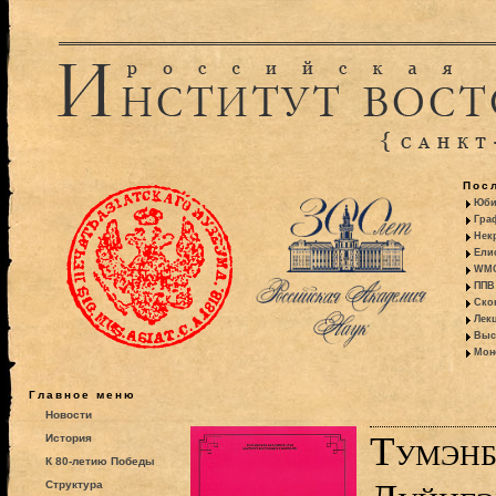
Пос
Юби
Гра
Некр
Ели
WMO:
ППВ 
Ско
Лекц
Выс
Моно
Главное меню
Новости
Тумэнб
История
К 80-летию Победы
Структура