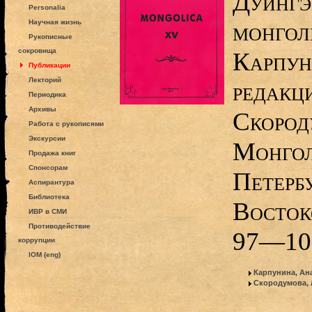
Дуйнгэр
Personalia
монгол
Научная жизнь
Рукописные
сокровища
Карпун
Публикации
Лекторий
редакци
Периодика
Архивы
Скород
Работа с рукописями
Экскурсии
Монгол
Продажа книг
Спонсорам
Петерб
Аспирантура
Библиотека
Восток
ИВР в СМИ
Противодействие
97—10
коррупции
IOM (eng)
Карпунина, Ан
Скородумова, 