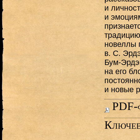
и личност
и эмоция
признаетс
традицию
новеллы 
в. С. Эрд
Бум-Эрдэн
на его бл
постоянн
и новые 
PDF-
Ключев