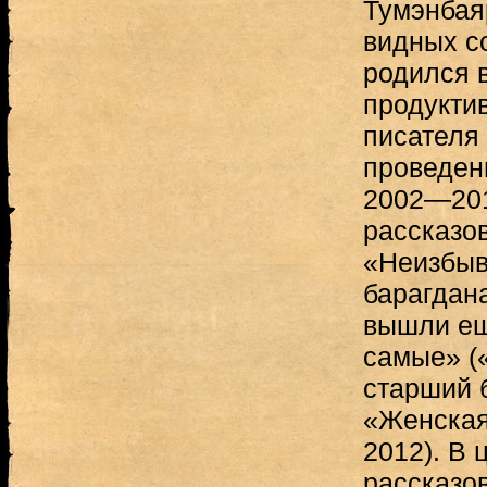
Тумэнбая
видных с
родился в
продукти
писателя
проведен
2002—2011
рассказо
«Неизбыв
барагдана
вышли ещ
самые» («
старший б
«Женская
2012). В 
рассказо