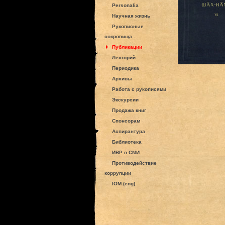
Personalia
Научная жизнь
Рукописные
сокровища
Публикации
Лекторий
Периодика
Архивы
Работа с рукописями
Экскурсии
Продажа книг
Спонсорам
Аспирантура
Библиотека
ИВР в СМИ
Противодействие
коррупции
IOM (eng)