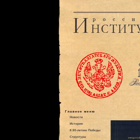
Главное меню
Новости
История
К 80-летию Победы
Структура