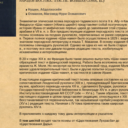
народов Востока. Тексты. Большая серия, II.)
Нушин, Абдолхосейн
Османов, Магомед-Нури Османович
Знаменитая эпическая поэма персидско-таджикского поэта X в. Абу-л-К
Фирдоуси «Шах-наме» («Книга царей») представляет собой поэтическую
историю Ирана от мифических первых царей до завоевания этой страны
арабами в VII в. н. э. Все предшествующие издания персидского текста э
поэмы основаны на поздних рукописях, переписанных не ранее середин
в. Первое полное издание «Шах-наме» было осуществлено в 1829 г. вид
знатоком персидской литературы и языка Т. Маканом. В основу издания 
положены семнадцать рукописей. Однако ни одна из них не была старше 
в., и поэтому все они давали позднюю редакцию текста, изобилующую
искажениями и интерполяциями.
В 20-х годах XIX в. во Франции было также решено выпустить «Шах-нам
образцовый текст и французский перевод. Рабата была возложена на мо
ираниста Ж. Моля. Но несмотря на почти полувековой труд, издание Мол
менее удовлетворительный текст. Были и другие попытки осуществить
критическое издание «Шах-наме», в частности в самом Иране.
В настоящем издании критический текст поэмы впервые составлен на ос
сопоставления Лондонской рукописи (XIII в.), принадлежащей Британско
музею, арабского перевода начала XIII в., сделанного Бундари, рукописи
Государственной публичной библиотеки в Ленинграде XIV в. и двух рукоп
Института востоковедения АН СССР (обе — XV в.). Таким образом, текст
настоящего издания в целом представляет редакцию, относящуюся к XIII 
Восстанавливается первоначальная, так называемая «добайсункаровска
(XV в.) редакция текста. Начиная с IV тома привлечена также каирская
рукопись XIV в.
В приложениях к каждому тому даны интерполяции и указатели.
В
том шестой
входят части поэмы от «Царствования Лухрасба» до
«Царствования Дары».