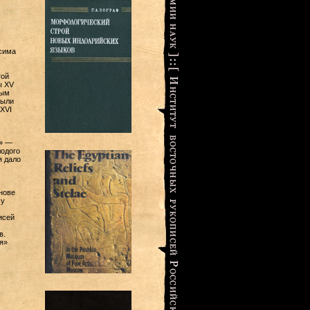
асима
той
ы XV
ным
были
XVI
е» —
лодого
я дало
нове
му
исей
в.
я»