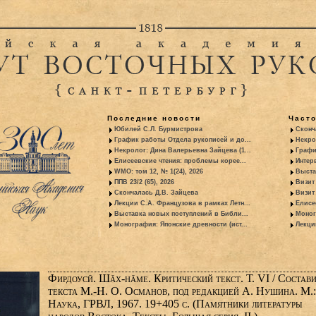
Последние новости
Част
Юбилей С.Л. Бурмистрова
Сконч
График работы Отдела рукописей и до...
Некро
Некролог: Дина Валерьевна Зайцева (1...
Графи
Елисеевские чтения: проблемы корее...
Интер
WMO: том 12, № 1(24), 2026
Выста
ППВ 23/2 (65), 2026
Визит
Скончалась Д.В. Зайцева
Визит 
Лекции С.А. Французова в рамках Летн...
Елисе
Выставка новых поступлений в Библи...
Моног
Монография: Японские древности (ист...
Лекци
Фирдоусӣ. Шāх-нāме. Критический текст. Т. VI / Состави
текста М.-Н. О. Османов, под редакцией А. Нушина. М.:
Наука, ГРВЛ, 1967. 19+405 с. (Памятники литературы