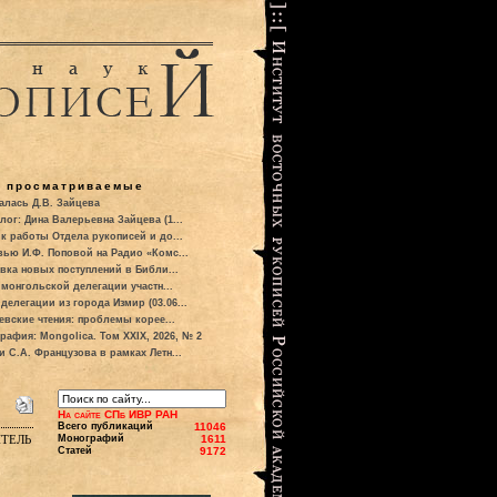
о просматриваемые
алась Д.В. Зайцева
лог: Дина Валерьевна Зайцева (1...
к работы Отдела рукописей и до...
вью И.Ф. Поповой на Радио «Комс...
вка новых поступлений в Библи...
 монгольской делегации участн...
делегации из города Измир (03.06...
евские чтения: проблемы корее...
рафия: Mongolica. Том XXIX, 2026, № 2
и С.А. Французова в рамках Летн...
На сайте СПб ИВР РАН
Всего публикаций
11046
тель
Монографий
1611
Статей
9172