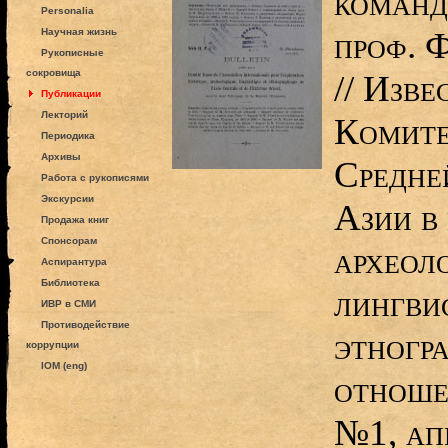
команд
Personalia
проф. 
Научная жизнь
Рукописные
сокровища
// Изве
Публикации
Лекторий
Комите
Периодика
Архивы
Средне
Работа с рукописями
Экскурсии
Азии в
Продажа книг
Спонсорам
археол
Аспирантура
Библиотека
лингви
ИВР в СМИ
Противодействие
этногр
коррупции
IOM (eng)
отношен
№1, апр