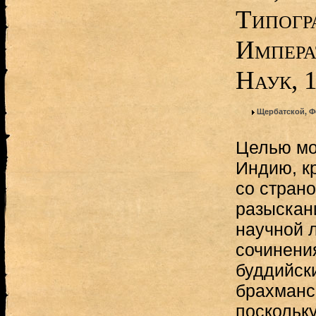
Типогр
Импера
Наук, 
Щербатской, Ф
Целью мо
Индию, к
со страно
разыскан
научной л
сочинени
буддийски
брахманс
поскольку