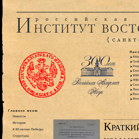
Пос
Юби
Гра
Некр
Ели
WMO:
ППВ 
Ско
Лекц
Выс
Моно
Главное меню
Новости
Кратки
История
К 80-летию Победы
Структура