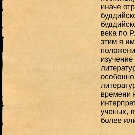
иначе от
буддийско
буддийск
века по P
этим я им
положени
изучение 
литерату
особенно
литератур
времени 
интерпре
ученых, 
более или