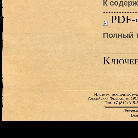
К содерж
PDF-
Полный т
Ключев