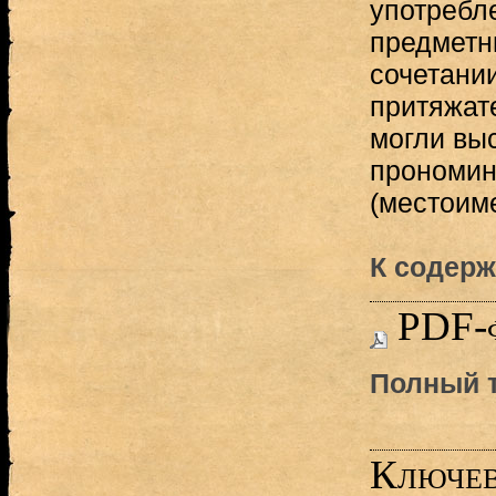
употребл
предметн
сочетани
притяжат
могли выс
прономин
(местоиме
К содерж
PDF-
Полный т
Ключев