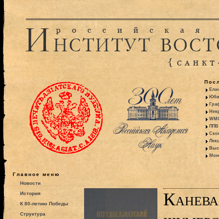
Пос
Ели
Юби
Гра
Некр
WMO:
ППВ 
Ско
Лекц
Выс
Моно
Главное меню
Новости
Канева
История
К 80-летию Победы
Структура