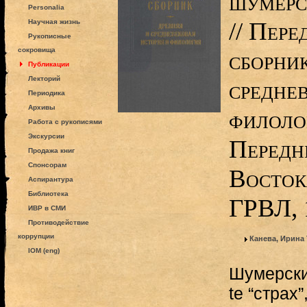
шумерс
Personalia
// Пере
Научная жизнь
Рукописные
сокровища
сборник
Публикации
Лекторий
средне
Периодика
Архивы
филоло
Работа с рукописями
Экскурсии
Передн
Продажа книг
Спонсорам
Восток
Аспирантура
Библиотека
ГРВЛ, 
ИВР в СМИ
Противодействие
коррупции
Канева, Ирина
IOM (eng)
Шумерские 
te “страх”