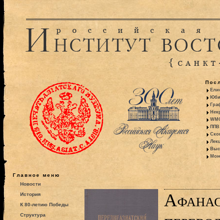
Пос
Ели
Юби
Гра
Некр
WMO:
ППВ 
Ско
Лекц
Выс
Моно
Главное меню
Новости
Афанас
История
К 80-летию Победы
Структура