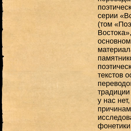
поэтичес
серии «В
(том «Поэ
Востока»,
основном
материал
памятник
поэтичес
текстов 
переводов
традиции 
у нас нет
причинам
исследов
фонетики