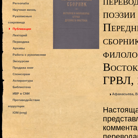
перево
Personalia
поэзии 
Научная жизнь
Рукописные
сокровища
Передн
Публикации
Лекторий
сборник
Периодика
Архивы
филоло
Работа с рукописями
Экскурсии
Восток
Продажа книг
Спонсорам
ГРВЛ, 
Аспирантура
Библиотека
ИВР в СМИ
Афанасьева, В
Противодействие
коррупции
Настоящая
IOM (eng)
представ
коммента
перевода