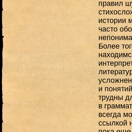
правил ш
стихосло
истории 
часто об
непонима
Более тог
находимс
интерпрет
литерату
усложнен
и поняти
трудны д
в грамма
всегда м
ссылкой 
пока еще