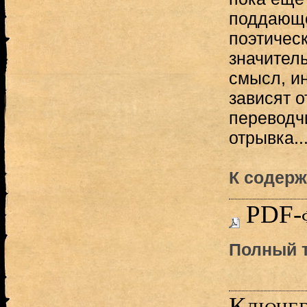
поддающе
поэтичес
значитель
смысл, ин
зависят о
переводчи
отрывка..
К содерж
PDF-
Полный т
Ключев