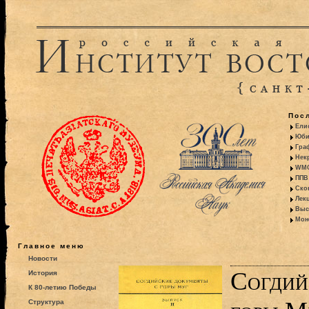
Пос
Ели
Юби
Гра
Некр
WMO:
ППВ 
Ско
Лекц
Выс
Моно
Главное меню
Новости
Согдий
История
К 80-летию Победы
Структура