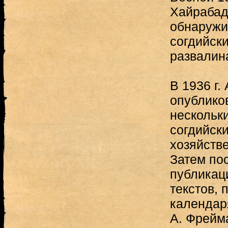
Хайрабад
обнаружи
согдийск
развалина
В 1936 г.
опублико
нескольк
согдийск
хозяйств
Затем по
публикац
текстов, 
календар
А. Фрейма