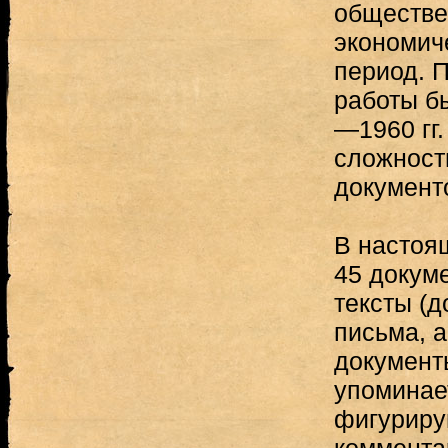
обществе
экономиче
период. 
работы б
—1960 гг.
сложност
документ
В настоя
45 докум
тексты (д
письма, 
документ
упоминае
фигуриру