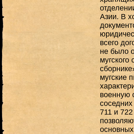
отделени
Азии. В 
документ
юридичес
всего дог
не было 
мугского
сборнике»
мугские 
характер
военную о
соседних
711 и 722 
позволяю
основных