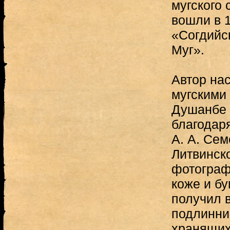
мугского 
вошли в 1
«Согдийс
Муг».
Автор на
мугскими 
Душанбе в
благодар
А. А. Сем
Литвинск
фотограф
коже и бу
получил 
подлинни
хранящих