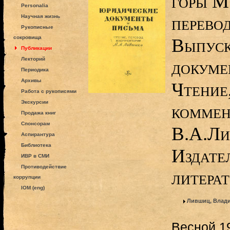
горы М
Personalia
перево
Научная жизнь
Рукописные
сокровища
Выпуск
Публикации
Лекторий
докуме
Периодика
Архивы
Чтение,
Работа с рукописями
Экскурсии
коммен
Продажа книг
Спонсорам
В.А.Ли
Аспирантура
Библиотека
Издате
ИВР в СМИ
Противодействие
литерат
коррупции
IOM (eng)
Лившиц, Влад
Весной 19