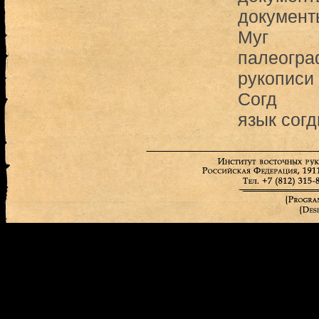
документ
Муг
палеогра
рукописи
Согд
язык сог