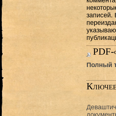
коммента
некоторы
записей. 
переизда
указываю
публикац
PDF-
Полный т
Ключев
Девашти
документ